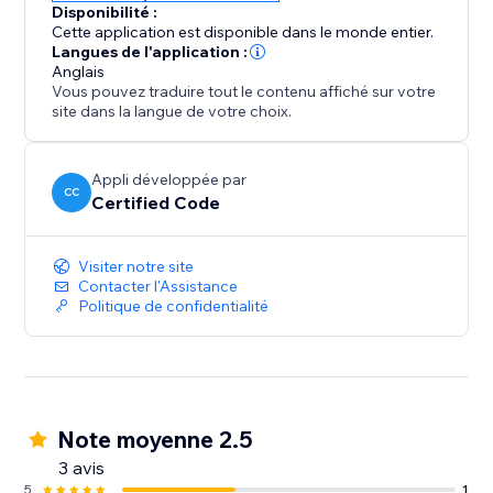
Disponibilité :
segmenter vos audiences, de déclencher des
Cette application est disponible dans le monde entier.
automatisations et de mesurer les taux de conversion
Langues de l'application :
Anglais
directement depuis votre tableau de bord.
Vous pouvez traduire tout le contenu affiché sur votre
site dans la langue de votre choix.
Que vous développiez une communauté, vendiez des
produits ou bloquiez du contenu premium, Social
Login élimine les frictions et renforce la confiance, ce
Appli développée par
CC
Certified Code
qui se traduit par davantage d'inscriptions, un
engagement plus élevé et des utilisateurs plus
satisfaits.
Visiter notre site
Contacter l'Assistance
Politique de confidentialité
Note moyenne 2.5
3 avis
5
1