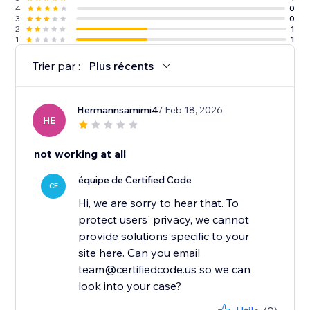
4
0
3
0
2
1
1
1
Trier par :
Plus récents
Hermannsamimi4
/ Feb 18, 2026
HE
not working at all
équipe de Certified Code
CE
Hi, we are sorry to hear that. To
protect users' privacy, we cannot
provide solutions specific to your
site here. Can you email
team@certifiedcode.us so we can
look into your case?