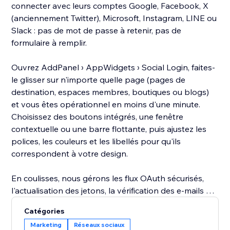
connecter avec leurs comptes Google, Facebook, X
(anciennement Twitter), Microsoft, Instagram, LINE ou
Slack : pas de mot de passe à retenir, pas de
formulaire à remplir.
Ouvrez AddPanel › AppWidgets › Social Login, faites-
le glisser sur n'importe quelle page (pages de
destination, espaces membres, boutiques ou blogs)
et vous êtes opérationnel en moins d'une minute.
Choisissez des boutons intégrés, une fenêtre
contextuelle ou une barre flottante, puis ajustez les
polices, les couleurs et les libellés pour qu'ils
correspondent à votre design.
En coulisses, nous gérons les flux OAuth sécurisés,
l'actualisation des jetons, la vérification des e-mails et
la résolution des conflits multi-fournisseurs. Chaque
Catégories
visiteur authentifié est ajouté à vos contacts avec des
Marketing
Réseaux sociaux
données de profil détaillées, ce qui vous permet de