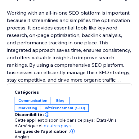
Working with an all-in-one SEO platform is important
because it streamlines and simplifies the optimization
process. It provides essential tools like keyword
research, on-page optimization, backlink analysis,
and performance tracking in one place. This
integrated approach saves time, ensures consistency,
and offers valuable insights to improve search
rankings. By using a comprehensive SEO platform,
businesses can efficiently manage their SEO strategy,
stay competitive, and drive more organic traffic.
Catégories
Ready to maximize traffic and dominate search
Communication
Blog
results? Start your SEO journey with SEU Rush today
Marketing
Référencement (SEO)
for free.
Disponibilité :
Cette appli est disponible dans ce pays : États-Unis
d'Amérique
et
d'autres pays.
Langues de l'application :
Anglais