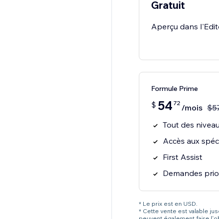
Gratuit
Aperçu dans l'Edit
Formule Prime
54
72
$
/mois
$
5
Tout des niveau
Accès aux spéci
First Assist
Demandes prior
* Le prix est en USD.
* Cette vente est valable ju
peuvent également faire l'o