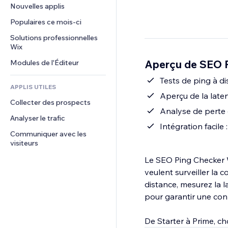
Conversion
Solutions d'entreposage
Nouvelles applis
PDF
Effets sur images
Chat
Dropshipping
Partage de fichiers
Populaires ce mois‑ci
Boutons et menus
Commentaires
Tarifs et abonnement
Actualités
Bannières et badges
Solutions professionnelles 
Téléphone
Financement participatif
Wix
Services de contenu
Calculateurs
Communauté
Alimentation et boissons
Aperçu de SEO 
Modules de l'Éditeur
Effets de texte
Rechercher
Avis et commentaires
Météo
Tests de ping à d
CRM
APPLIS UTILES
Graphiques et tableaux
Aperçu de la late
Collecter des prospects
Analyse de perte 
Analyser le trafic
Intégration facile 
Communiquer avec les 
visiteurs
Le SEO Ping Checker W
veulent surveiller la 
distance, mesurez la l
pour garantir une conn
De Starter à Prime, ch