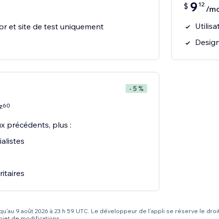
9
12
$
/mo
Utilisa
or et site de test uniquement
Design
- 5 %
60
7
x précédents, plus :
alistes
itaires
squ'au 9 août 2026 à 23 h 59 UTC. Le développeur de l'appli se réserve le droi
bjet de modifications.