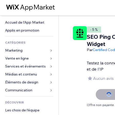
Accueil de l'App Market
- 5 %
Applis en promotion
SEO Ping 
CATÉGORIES
Widget
Par
Certified Co
Marketing
Vente en ligne
Publicités
Testez la conn
Mobile
Services et événements
Applis pour les boutiques
et de l'IP
Données analytiques
Expédition et livraison
Médias et contenu
Hôtels
Aucun avis
Réseaux sociaux
Boutons Vente
Événements
Éléments de design
Galerie
Référencement (SEO)
Cours en ligne
Restaurants
Musique
Cartes et navigation
Communication 
Engagement
Impression à la demande
Immobilier
Podcasts
Confidentialité
Formulaires
Classement de sites
Comptabilité
DÉCOUVRIR
Réservations
Photographie
Horloge
Blog
Offre non payante
E-mail
Coupons et fidélisation
Les choix de l'équipe
Vidéo
Modèles de pages
Sondages