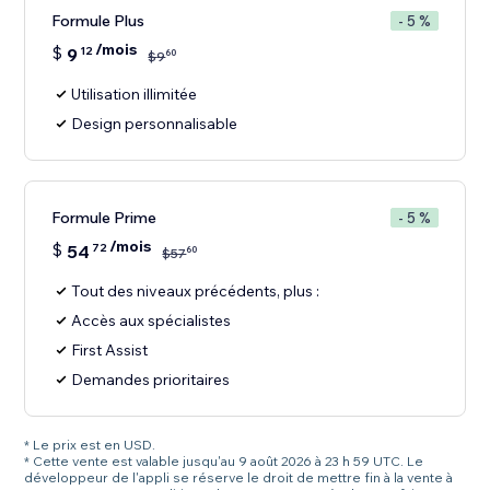
Formule Plus
- 5 %
/mois
$
9
12
60
$
9
Utilisation illimitée
Design personnalisable
Formule Prime
- 5 %
/mois
$
54
72
60
$
57
Tout des niveaux précédents, plus :
Accès aux spécialistes
First Assist
Demandes prioritaires
* Le prix est en USD.
* Cette vente est valable jusqu'au 9 août 2026 à 23 h 59 UTC. Le
développeur de l'appli se réserve le droit de mettre fin à la vente à