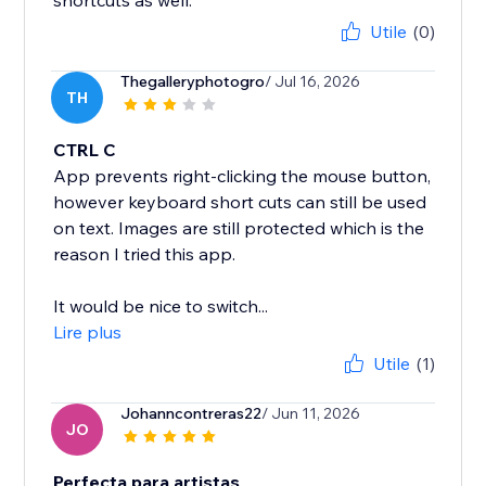
shortcuts as well.
Utile
(0)
Thegalleryphotogro
/ Jul 16, 2026
TH
CTRL C
App prevents right-clicking the mouse button,
however keyboard short cuts can still be used
on text. Images are still protected which is the
reason I tried this app.
It would be nice to switch...
Lire plus
Utile
(1)
Johanncontreras22
/ Jun 11, 2026
JO
Perfecta para artistas