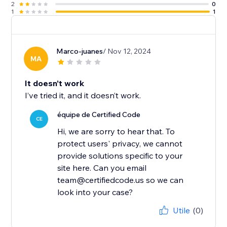
2
0
1
1
Marco-juanes
/ Nov 12, 2024
MA
It doesn’t work
I’ve tried it, and it doesn’t work.
équipe de Certified Code
CE
Hi, we are sorry to hear that. To
protect users' privacy, we cannot
provide solutions specific to your
site here. Can you email
team@certifiedcode.us so we can
look into your case?
Utile
(0)