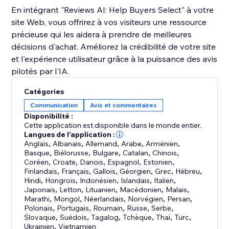
En intégrant "Reviews AI: Help Buyers Select" à votre
site Web, vous offrirez à vos visiteurs une ressource
précieuse qui les aidera à prendre de meilleures
décisions d'achat. Améliorez la crédibilité de votre site
et l'expérience utilisateur grâce à la puissance des avis
pilotés par l'IA.
Catégories
Communication
Avis et commentaires
Disponibilité :
Cette application est disponible dans le monde entier.
Langues de l'application :
Anglais
,
Albanais
,
Allemand
,
Arabe
,
Arménien
,
Basque
,
Biélorusse
,
Bulgare
,
Catalan
,
Chinois
,
Coréen
,
Croate
,
Danois
,
Espagnol
,
Estonien
,
Finlandais
,
Français
,
Gallois
,
Géorgien
,
Grec
,
Hébreu
,
Hindi
,
Hongrois
,
Indonésien
,
Islandais
,
Italien
,
Japonais
,
Letton
,
Lituanien
,
Macédonien
,
Malais
,
Marathi
,
Mongol
,
Néerlandais
,
Norvégien
,
Persan
,
Polonais
,
Portugais
,
Roumain
,
Russe
,
Serbe
,
Slovaque
,
Suédois
,
Tagalog
,
Tchèque
,
Thaï
,
Turc
,
Ukrainien
,
Vietnamien