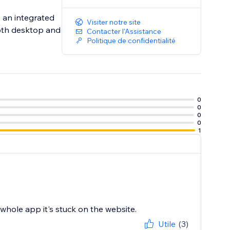
 an integrated
Visiter notre site
both desktop and
Contacter l'Assistance
Politique de confidentialité
0
0
0
0
1
ole app it's stuck on the website.
Utile
(3)