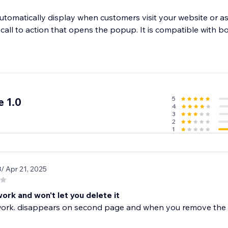
tomatically display when customers visit your website or as
 call to action that opens the popup. It is compatible with 
5
 1.0
4
3
2
1
3
/ Apr 21, 2025
ork and won't let you delete it
work. disappears on second page and when you remove the wh