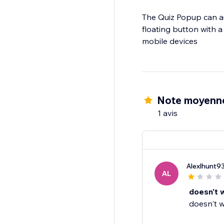
The Quiz Popup can au
floating button with a
mobile devices
Note moyenne
1 avis
Alexlhunt9
AL
doesn't w
doesn't 