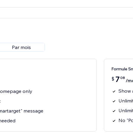
Par mois
Formule S
7
08
$
/m
Show 
homepage only
Unlimit
c
Unlimi
martarget" message
No "P
 needed