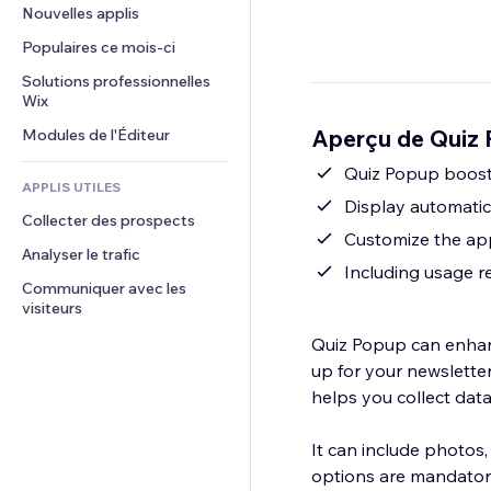
Conversion
Solutions d'entreposage
Nouvelles applis
PDF
Effets sur images
Chat
Dropshipping
Partage de fichiers
Populaires ce mois‑ci
Boutons et menus
Commentaires
Tarifs et abonnement
Actualités
Bannières et badges
Solutions professionnelles 
Téléphone
Financement participatif
Wix
Services de contenu
Calculateurs
Communauté
Alimentation et boissons
Aperçu de Quiz
Modules de l'Éditeur
Effets de texte
Rechercher
Avis et commentaires
Météo
Quiz Popup boosts
CRM
APPLIS UTILES
Graphiques et tableaux
Display automatic
Collecter des prospects
Customize the app 
Analyser le trafic
Including usage r
Communiquer avec les 
visiteurs
Quiz Popup can enhanc
up for your newslette
helps you collect data
It can include photos,
options are mandatory