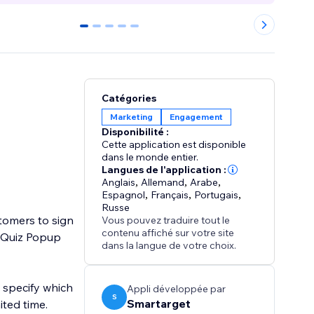
0
1
2
3
4
Catégories
Marketing
Engagement
Disponibilité :
Cette application est disponible
dans le monde entier.
Langues de l'application :
Anglais
,
Allemand
,
Arabe
,
Espagnol
,
Français
,
Portugais
,
Russe
tomers to sign
Vous pouvez traduire tout le
contenu affiché sur votre site
e Quiz Popup
dans la langue de votre choix.
 specify which
Appli développée par
S
Smartarget
ited time.