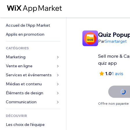
Accueil de l'App Market
Quiz Popu
Applis en promotion
Par
Smartarget
CATÉGORIES
Sell more & Ca
Marketing
quiz app
Vente en ligne
Publicités
1.0
1 avis
Mobile
Services et événements
Applis pour les boutiques
Données analytiques
Expédition et livraison
Médias et contenu
Hôtels
Réseaux sociaux
Boutons Vente
Événements
Éléments de design
Galerie
Référencement (SEO)
Cours en ligne
Restaurants
Musique
Cartes et navigation
Communication 
Offre non payante
Engagement
Impression à la demande
Immobilier
Podcasts
Confidentialité
Formulaires
Classement de sites
Comptabilité
DÉCOUVRIR
Réservations
Photographie
Horloge
Blog
E-mail
Coupons et fidélisation
Les choix de l'équipe
Vidéo
Modèles de pages
Sondages