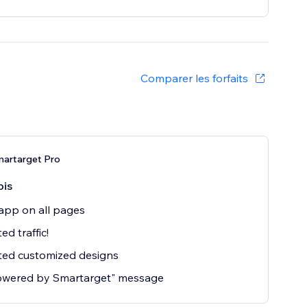
Comparer les forfaits
martarget Pro
ois
app on all pages
ed traffic!
ted customized designs
owered by Smartarget" message