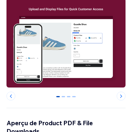
0
1
2
3
Aperçu de Product PDF & File
Downloads