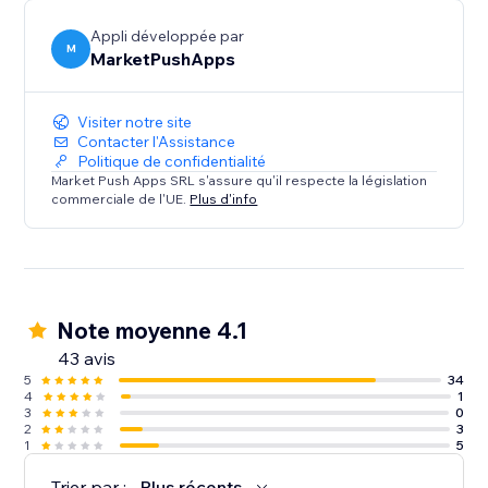
Appli développée par
M
MarketPushApps
Visiter notre site
Contacter l'Assistance
Politique de confidentialité
Market Push Apps SRL s'assure qu'il respecte la législation
commerciale de l'UE.
Plus d'info
Note moyenne 4.1
43 avis
5
34
4
1
3
0
2
3
1
5
Trier par :
Plus récents