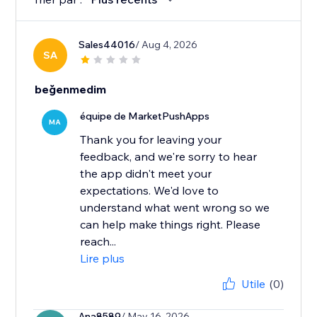
Sales44016
/ Aug 4, 2026
SA
beğenmedim
équipe de MarketPushApps
MA
Thank you for leaving your
feedback, and we're sorry to hear
the app didn't meet your
expectations. We'd love to
understand what went wrong so we
can help make things right. Please
reach...
Lire plus
Utile
(0)
Ana8589
/ May 16, 2026