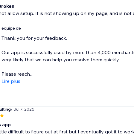
 Broken
not allow setup. It is not showing up on my page, and is not
équipe de
Thank you for your feedback.
Our app is successfully used by more than 4,000 merchants, s
very likely that we can help you resolve them quickly.
Please reach...
Lire plus
ulting
/ Jul 7, 2026
is app
ittle difficult to figure out at first but I eventually got it to