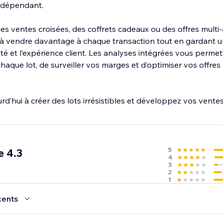
ndépendant.
s ventes croisées, des coffrets cadeaux ou des offres multi-
 à vendre davantage à chaque transaction tout en gardant un
ilité et l’expérience client. Les analyses intégrées vous perme
aque lot, de surveiller vos marges et d’optimiser vos offres
’hui à créer des lots irrésistibles et développez vos ventes
5
e 4.3
4
3
2
1
cents