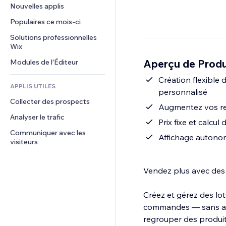
Conversion
Solutions d'entreposage
Nouvelles applis
PDF
Effets sur images
Chat
Dropshipping
Partage de fichiers
Populaires ce mois‑ci
Boutons et menus
Commentaires
Tarifs et abonnement
Actualités
Bannières et badges
Solutions professionnelles 
Téléphone
Financement participatif
Wix
Services de contenu
Calculateurs
Communauté
Alimentation et boissons
Aperçu de Produ
Modules de l'Éditeur
Effets de texte
Rechercher
Avis et commentaires
Météo
Création flexible 
CRM
APPLIS UTILES
personnalisé
Graphiques et tableaux
Collecter des prospects
Augmentez vos re
Analyser le trafic
Prix fixe et calcu
Communiquer avec les 
Affichage autonom
visiteurs
Vendez plus avec des 
Créez et gérez des lo
commandes — sans auc
regrouper des produits