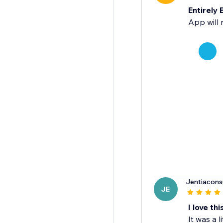
Entirely
App will 
Jentiacons
JE
I love th
It was a l