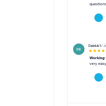
questions
Debkik1
/ J
DE
Working 
very easy