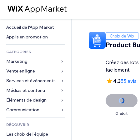
Accueil de l'App Market
Choix de Wix
Applis en promotion
Product Bu
CATÉGORIES
Marketing
Créez des lots
facilement
Vente en ligne
Publicités
Mobile
Services et événements
Applis pour les boutiques
4.3
55 avis
Données analytiques
Expédition et livraison
Médias et contenu
Hôtels
Réseaux sociaux
Boutons Vente
Événements
Éléments de design
Galerie
Référencement (SEO)
Cours en ligne
Restaurants
Musique
Cartes et navigation
Communication 
Gratuit
Engagement
Impression à la demande
Immobilier
Podcasts
Confidentialité
Formulaires
Classement de sites
Comptabilité
DÉCOUVRIR
Réservations
Photographie
Horloge
Blog
E-mail
Coupons et fidélisation
Les choix de l'équipe
Vidéo
Modèles de pages
Sondages