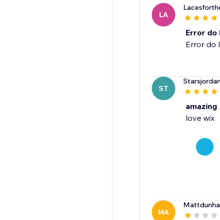
Lacesforth
LA
Error do 
Error do 
Starsjorda
ST
amazing
love wix
Mattdunh
MA