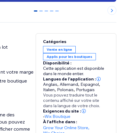
0
1
2
3
4
Catégories
 lot
Vente en ligne
Applis pour les boutiques
Disponibilité :
Cette application est disponible
ment votre marge
dans le monde entier.
Langues de l'application :
tre boutique
Anglais
,
Allemand
,
Espagnol
,
Italien
,
Polonais
,
Portugais
Vous pouvez traduire tout le
contenu affiché sur votre site
dans la langue de votre choix.
Exigences du site :
nne des
-
Wix Boutique
vous pouvez
À l'affiche dans :
Grow Your Online Store
,
afficher comme