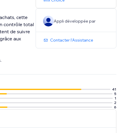
Wix Choice
achats, cette
Appli développée par
 contrôle total
ttent de suivre
 grâce aux
Contacter l'Assistance
.
41
5
1
2
6