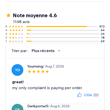
Note moyenne 4.6
1148 avis
5
973
4
64
3
24
2
18
1
69
Trier par :
Plus récents
Yourrising
/ Aug 7, 2026
YO
great!
my only complaint is paying per order.
Utile
(0)
Derikporter5
/ Aug 6, 2026
DE