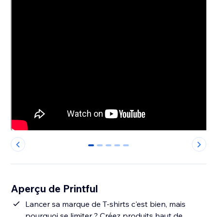
0
1
2
3
4
Aperçu de Printful
Lancer sa marque de T-shirts c'est bien, mais
pourquoi se limiter ? Créez produits haut de