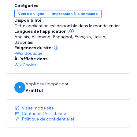
Le client commande des produits avec vos superbes
Catégories
designs.
Vente en ligne
Impression à la demande
La commande est automatiquement envoyée pour
Disponibilité :
exécution à l'un des centres internes ou partenaires
Cette application est disponible dans le monde entier.
de Printful.
Langues de l'application :
Anglais
,
Allemand
,
Espagnol
,
Français
,
Italien
,
Japonais
Prenez le contrôle sur vos idées, votre temps et vos
Exigences du site :
finances : lancez ou développez votre activité en ligne
-
Wix Boutique
avec Printful !
À l'affiche dans :
Wix Choice
Pour utiliser l'application Printful, installez d'abord
l'application Wix.
Appli développée par
P
Printful
Visiter notre site
Contacter l'Assistance
Politique de confidentialité