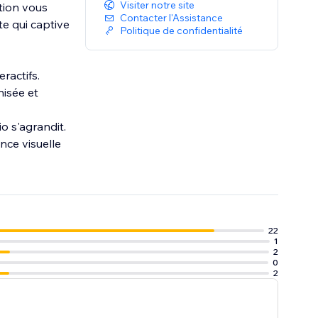
Visiter notre site
tion vous
Contacter l'Assistance
te qui captive
Politique de confidentialité
ractifs.
nisée et
o s'agrandit.
nce visuelle
22
1
2
0
2