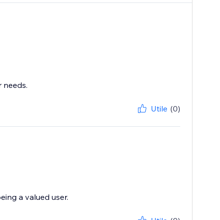
r needs.
Utile
(0)
eing a valued user.