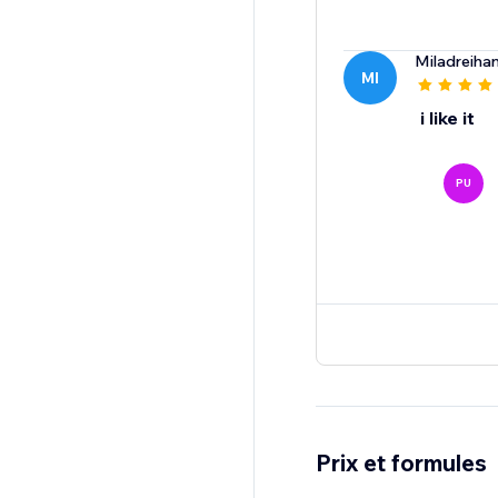
Miladreiha
MI
i like it
PU
Prix et formules