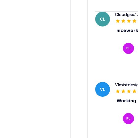
Cloudgsx
/
CL
nicewor
PU
Vlmistdesi
VL
Working 
PU