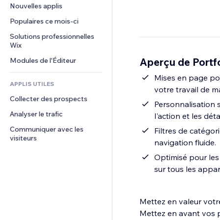
Conversion
Solutions d'entreposage
Nouvelles applis
PDF
Effets sur images
Chat
Dropshipping
Partage de fichiers
Populaires ce mois‑ci
Boutons et menus
Commentaires
Tarifs et abonnement
Actualités
Bannières et badges
Solutions professionnelles 
Téléphone
Financement participatif
Wix
Services de contenu
Calculateurs
Communauté
Alimentation et boissons
Aperçu de Portfo
Modules de l'Éditeur
Effets de texte
Rechercher
Avis et commentaires
Météo
Mises en page poly
CRM
APPLIS UTILES
votre travail de m
Graphiques et tableaux
Collecter des prospects
Personnalisation s
Analyser le trafic
l'action et les dé
Communiquer avec les 
Filtres de catégor
visiteurs
navigation fluide.
Optimisé pour les 
sur tous les appare
Mettez en valeur votre
Mettez en avant vos p