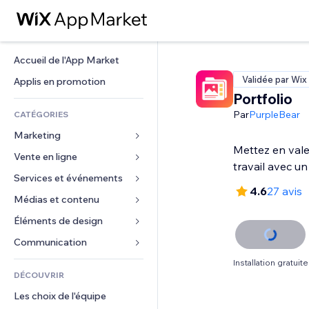
Accueil de l'App Market
Validée par Wix
Applis en promotion
Portfolio
Par
PurpleBear
CATÉGORIES
Marketing
Mettez en vale
Vente en ligne
Publicités
travail avec un
Mobile
Services et événements
Applis pour les boutiques
4.6
27 avis
Données analytiques
Expédition et livraison
Médias et contenu
Hôtels
Réseaux sociaux
Boutons Vente
Événements
Éléments de design
Galerie
Référencement (SEO)
Cours en ligne
Restaurants
Musique
Cartes et navigation
Communication 
Engagement
Impression à la demande
Immobilier
Podcasts
Confidentialité
Formulaires
Installation gratuite
Classement de sites
Comptabilité
DÉCOUVRIR
Réservations
Photographie
Horloge
Blog
E-mail
Coupons et fidélisation
Les choix de l'équipe
Vidéo
Modèles de pages
Sondages