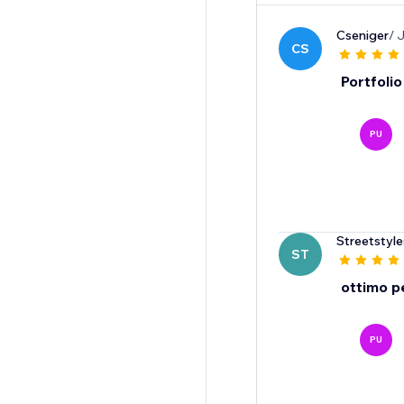
Cseniger
/ 
CS
Portfolio
PU
Streetstyle
ST
ottimo p
PU