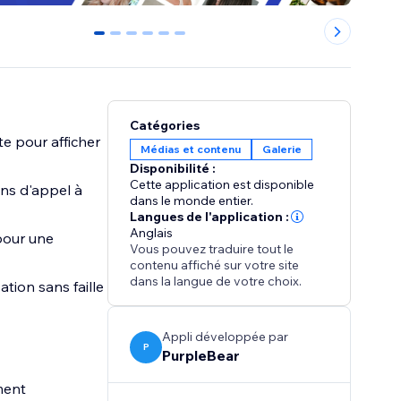
0
1
2
3
4
5
Catégories
te pour afficher
Médias et contenu
Galerie
Disponibilité :
Cette application est disponible
ons d'appel à
dans le monde entier.
Langues de l'application :
Anglais
 pour une
Vous pouvez traduire tout le
contenu affiché sur votre site
dans la langue de votre choix.
tion sans faille
Appli développée par
P
PurpleBear
ment