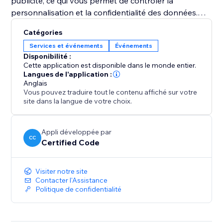
publicité, ce qui vous permet de contrôler la
personnalisation et la confidentialité des données.
Que vous planifiiez une réunion d'entreprise, un
Catégories
événement communautaire ou une réunion de famille,
Services et événements
Événements
cet outil élimine les échanges de courriels et rend la
Disponibilité :
planification transparente.
Cette application est disponible dans le monde entier.
Langues de l'application :
Anglais
Vous pouvez traduire tout le contenu affiché sur votre
site dans la langue de votre choix.
Appli développée par
CC
Certified Code
Visiter notre site
Contacter l'Assistance
Politique de confidentialité