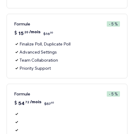
Formule
- 5 %
/mois
$
15
20
00
$
16
Finalize Poll, Duplicate Poll
Advanced Settings
Team Collaboration
Priority Support
Formule
- 5 %
/mois
$
54
72
60
$
57