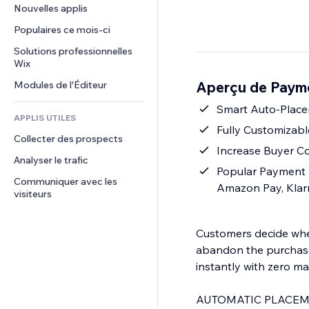
Conversion
Solutions d'entreposage
Nouvelles applis
PDF
Effets sur images
Chat
Dropshipping
Partage de fichiers
Populaires ce mois‑ci
Boutons et menus
Commentaires
Tarifs et abonnement
Actualités
Bannières et badges
Solutions professionnelles 
Téléphone
Financement participatif
Wix
Services de contenu
Calculateurs
Communauté
Alimentation et boissons
Aperçu de Paym
Modules de l'Éditeur
Effets de texte
Rechercher
Avis et commentaires
Météo
Smart Auto-Place
CRM
APPLIS UTILES
Graphiques et tableaux
Fully Customizabl
Collecter des prospects
Increase Buyer C
Analyser le trafic
Popular Payment 
Communiquer avec les 
Amazon Pay, Klar
visiteurs
Customers decide whet
abandon the purchase
instantly with zero m
AUTOMATIC PLACEM