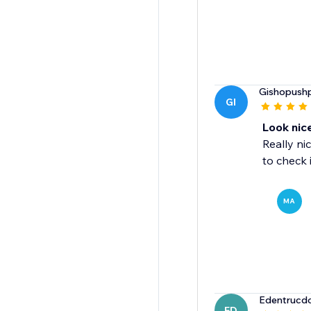
Gishopushp
GI
Look nic
Really ni
to check 
MA
Edentrucd
ED