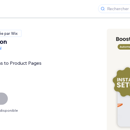
ée par Wix
con
l
s to Product Pages
 disponible