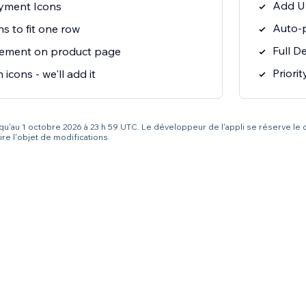
Add U
yment Icons
Auto-p
ns to fit one row
Full D
cement on product page
Priori
icons - we'll add it
squ'au 1 octobre 2026 à 23 h 59 UTC. Le développeur de l'appli se réserve le 
re l'objet de modifications.