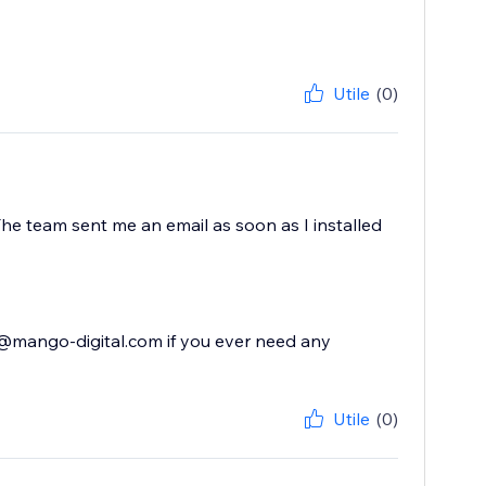
Utile
(0)
he team sent me an email as soon as I installed
t@mango-digital.com if you ever need any
Utile
(0)