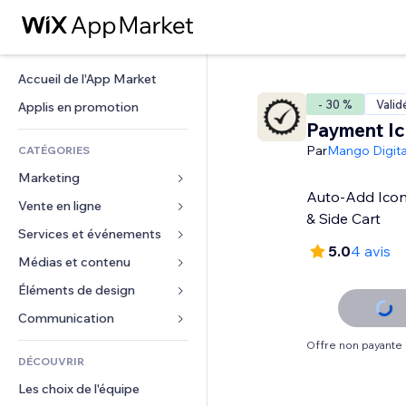
Accueil de l'App Market
- 30 %
Valid
Applis en promotion
Payment I
Par
Mango Digita
CATÉGORIES
Marketing
Auto-Add Icon
Vente en ligne
Publicités
& Side Cart
Mobile
Services et événements
Applis pour les boutiques
5.0
4 avis
Données analytiques
Expédition et livraison
Médias et contenu
Hôtels
Réseaux sociaux
Boutons Vente
Événements
Éléments de design
Galerie
Référencement (SEO)
Cours en ligne
Restaurants
Musique
Cartes et navigation
Communication 
Engagement
Impression à la demande
Immobilier
Podcasts
Confidentialité
Formulaires
Offre non payante
Classement de sites
Comptabilité
DÉCOUVRIR
Réservations
Photographie
Horloge
Blog
E-mail
Coupons et fidélisation
Les choix de l'équipe
Vidéo
Modèles de pages
Sondages