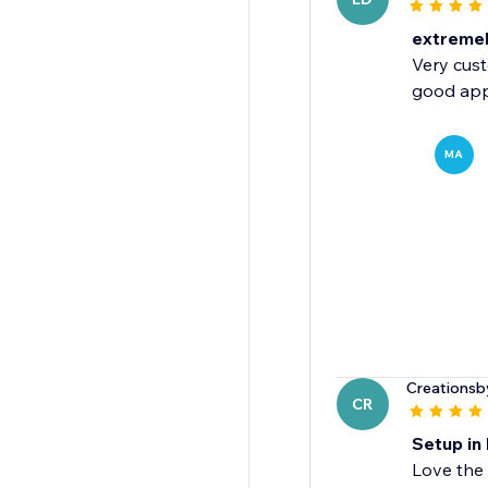
extremely
Very cust
good app
MA
Creationsb
CR
Setup in 
Love the 