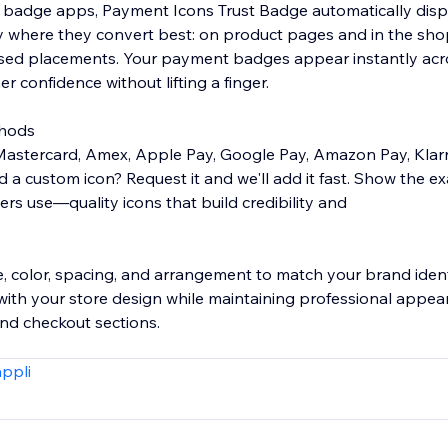
 badge apps, Payment Icons Trust Badge automatically disp
 where they convert best: on product pages and in the sho
sed placements. Your payment badges appear instantly acro
r confidence without lifting a finger.
thods
 Mastercard, Amex, Apple Pay, Google Pay, Amazon Pay, Klarn
d a custom icon? Request it and we'll add it fast. Show the 
s use—quality icons that build credibility and
ze, color, spacing, and arrangement to match your brand ident
with your store design while maintaining professional appea
and checkout sections.
INSTANT TRUST
appli
lls conversions. Payment