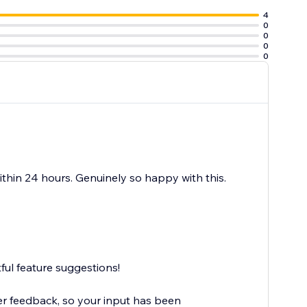
4
0
0
0
0
thin 24 hours. Genuinely so happy with this.
ful feature suggestions!
r feedback, so your input has been