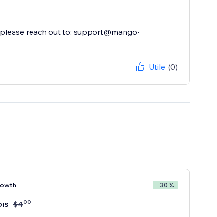
p, please reach out to: support@mango-
Utile
(0)
rowth
- 30 %
00
is
$
4