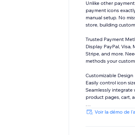
Unlike other payment
payment icons exactly
manual setup. No mis
store, building custome
Trusted Payment Me
Display PayPal, Visa,
Stripe, and more. Nee
methods your customer
Customizable Design
Easily control icon si
Seamlessly integrate 
product pages, cart, 
BOOST SALES WITH 
Voir la démo de l'
Payment hesitation ki