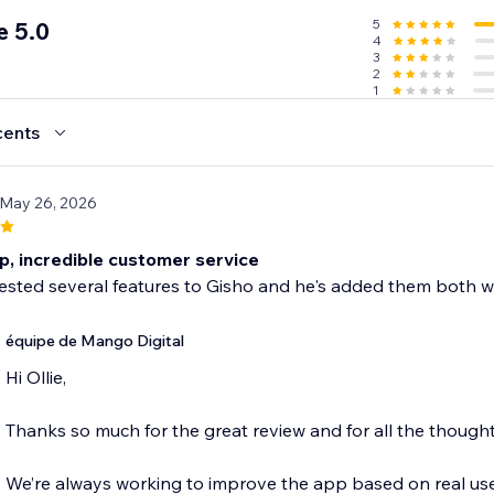
5
e 5.0
4
3
2
1
cents
 May 26, 2026
p, incredible customer service
ested several features to Gisho and he's added them both wi
équipe de Mango Digital
Hi Ollie,
Thanks so much for the great review and for all the thought
We’re always working to improve the app based on real use