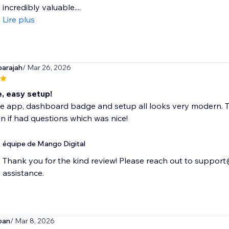
incredibly valuable....
Lire plus
arajah
/ Mar 26, 2026
e, easy setup!
ce app, dashboard badge and setup all looks very modern. T
in if had questions which was nice!
équipe de Mango Digital
Thank you for the kind review! Please reach out to suppor
assistance.
oan
/ Mar 8, 2026