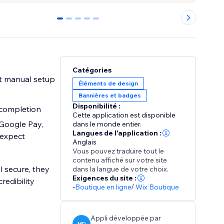
0
1
2
3
4
Catégories
t manual setup
Éléments de design
Bannières et badges
Disponibilité :
completion
Cette application est disponible
Google Pay,
dans le monde entier.
Langues de l'application :
 expect
Anglais
Vous pouvez traduire tout le
contenu affiché sur votre site
l secure, they
dans la langue de votre choix.
Exigences du site :
edibility
-
Boutique en ligne
/
Wix Boutique
Appli développée par
MD