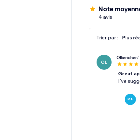
Note moyenn
4 avis
Trier par :
Plus ré
Olliericher
/
OL
Great ap
I've sugg
MA