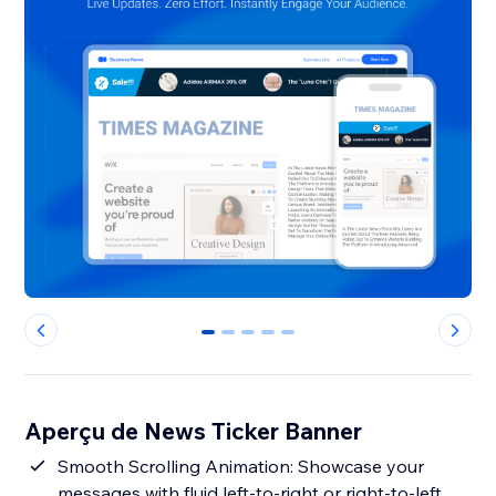
0
1
2
3
4
Aperçu de News Ticker Banner
Smooth Scrolling Animation: Showcase your
messages with fluid left-to-right or right-to-left