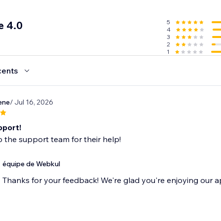
l for store owners ready to embrace a scalable business mode
mic multi-seller destination today.
5
e 4.0
4
3
2
1
cents
ene
/ Jul 16, 2026
pport!
 the support team for their help!
équipe de Webkul
Thanks for your feedback! We're glad you're enjoying our a