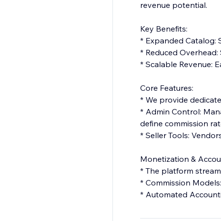
revenue potential.
Key Benefits:
* Expanded Catalog: S
* Reduced Overhead: S
* Scalable Revenue: E
Core Features:
* We provide dedicated
* Admin Control: Mana
define commission rat
* Seller Tools: Vendo
Monetization & Accou
* The platform streaml
* Commission Models: S
* Automated Accounti
Summary: