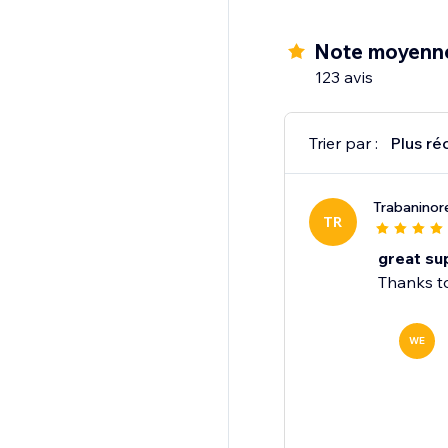
This solution is idea
your store into a dyna
Note moyenn
123 avis
Trier par :
Plus ré
Trabaninor
TR
great su
Thanks to
WE