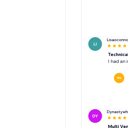
Lisaoconno
LI
Technica
I had an 
WE
Dynastywh
DY
Multi Ve