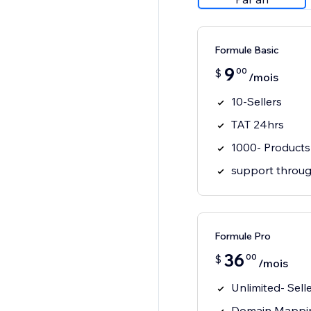
Formule Basic
9
00
$
/mois
10-Sellers
TAT 24hrs
1000- Products
support throug
Formule Pro
36
00
$
/mois
Unlimited- Sell
Domain Mappi