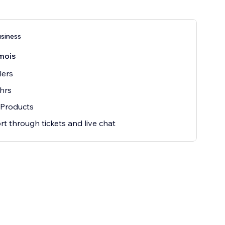
siness
mois
lers
hrs
 Products
t through tickets and live chat