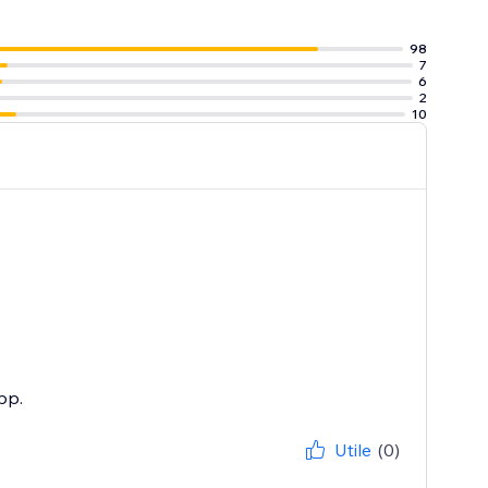
l. Transform
98
7
6
2
10
pp.
Utile
(0)