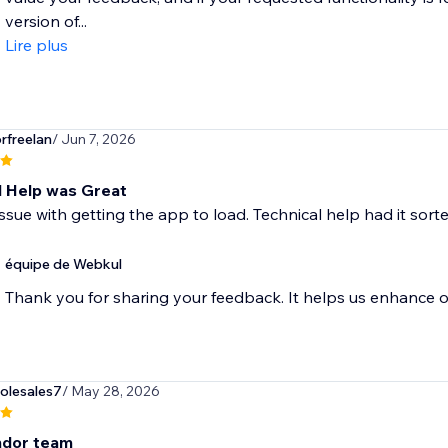
version of...
Lire plus
rfreelan
/ Jun 7, 2026
l Help was Great
issue with getting the app to load. Technical help had it sorte
équipe de Webkul
Thank you for sharing your feedback. It helps us enhance o
olesales7
/ May 28, 2026
ndor team