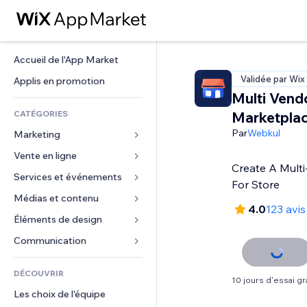
Accueil de l'App Market
Validée par Wix
Applis en promotion
Multi Vend
CATÉGORIES
Marketpla
Par
Webkul
Marketing
Vente en ligne
Publicités
Create A Multi
Mobile
Services et événements
Applis pour les boutiques
For Store
Données analytiques
Expédition et livraison
Médias et contenu
Hôtels
4.0
123 avis
Réseaux sociaux
Boutons Vente
Événements
Éléments de design
Galerie
Référencement (SEO)
Cours en ligne
Restaurants
Musique
Cartes et navigation
Communication 
Engagement
Impression à la demande
Immobilier
Podcasts
Confidentialité
Formulaires
Classement de sites
Comptabilité
DÉCOUVRIR
Réservations
Photographie
Horloge
Blog
10 jours d'essai gra
E-mail
Coupons et fidélisation
Les choix de l'équipe
Vidéo
Modèles de pages
Sondages