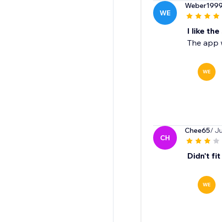
Weber199
WE
I like the
The app 
WE
Chee65
/ J
CH
Didn't fi
WE