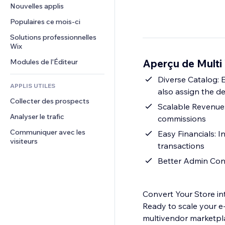
Conversion
Solutions d'entreposage
Nouvelles applis
PDF
Effets sur images
Chat
Dropshipping
Partage de fichiers
Populaires ce mois‑ci
Boutons et menus
Commentaires
Tarifs et abonnement
Actualités
Bannières et badges
Solutions professionnelles 
Téléphone
Financement participatif
Wix
Services de contenu
Calculateurs
Communauté
Alimentation et boissons
Aperçu de Multi
Modules de l'Éditeur
Effets de texte
Rechercher
Avis et commentaires
Météo
Diverse Catalog: 
CRM
APPLIS UTILES
also assign the d
Graphiques et tableaux
Collecter des prospects
Scalable Revenue:
Analyser le trafic
commissions
Communiquer avec les 
Easy Financials: 
visiteurs
transactions
Better Admin Contr
Convert Your Store in
Ready to scale your e
multivendor marketpla