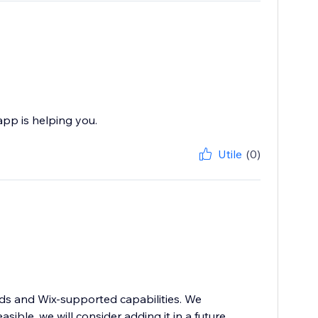
pp is helping you.
Utile
(0)
rds and Wix-supported capabilities. We
asible, we will consider adding it in a future