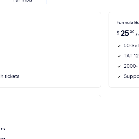
Formule Bu
25
00
$
/
50-Sel
TAT 12
2000-
h tickets
Suppor
ers
ng