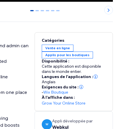
0
1
2
3
4
5
Catégories
and admin can
Vente en ligne
Applis pour les boutiques
ted
Disponibilité :
Cette application est disponible
dans le monde entier.
line
Langues de l'application :
Anglais
Exigences du site :
from one place
-
Wix Boutique
À l'affiche dans :
Grow Your Online Store
ving
Appli développée par
nd boosts
W
Webkul