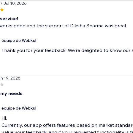
9
/ Jul 10, 2026
 service!
works good and the support of Diksha Sharma was great.
équipe de Webkul
Thank you for your feedback! We're delighted to know our a
un 19, 2026
t my needs
équipe de Webkul
Hi,
Currently, our app offers features based on market standa
value your feedback, and if your requested functionality is fe