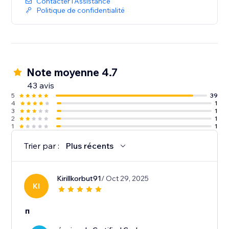
Contacter l'Assistance
Politique de confidentialité
Note moyenne 4.7
43 avis
5
39
4
1
3
1
2
1
1
1
Trier par :
Plus récents
Kirillkorbut91
/ Oct 29, 2025
KI
п