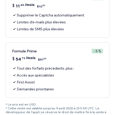
/mois
$
11
40
00
$
12
Supprimer le Captcha automatiquement
Limites d'e-mails plus élevées
Limites de SMS plus élevées
Formule Prime
- 5 %
/mois
$
54
72
60
$
57
Tout des forfaits précédents, plus :
Accès aux spécialistes
First Assist
Demandes prioritaires
* Le prix est en USD.
* Cette vente est valable jusqu'au 9 août 2026 à 23 h 59 UTC. Le
développeur de l'appli se réserve le droit de mettre fin à la vente à