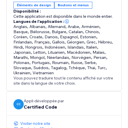
Éléments de design
Boutons et menus
Disponibilité :
Cette application est disponible dans le monde entier.
Langues de l'application :
Anglais
,
Albanais
,
Allemand
,
Arabe
,
Arménien
,
Basque
,
Biélorusse
,
Bulgare
,
Catalan
,
Chinois
,
Coréen
,
Croate
,
Danois
,
Espagnol
,
Estonien
,
Finlandais
,
Français
,
Gallois
,
Géorgien
,
Grec
,
Hébreu
,
Hindi
,
Hongrois
,
Indonésien
,
Islandais
,
Italien
,
Japonais
,
Letton
,
Lituanien
,
Macédonien
,
Malais
,
Marathi
,
Mongol
,
Néerlandais
,
Norvégien
,
Persan
,
Polonais
,
Portugais
,
Roumain
,
Russe
,
Serbe
,
Slovaque
,
Suédois
,
Tagalog
,
Tchèque
,
Thaï
,
Turc
,
Ukrainien
,
Vietnamien
Vous pouvez traduire tout le contenu affiché sur votre
site dans la langue de votre choix.
Appli développée par
CC
Certified Code
Visiter notre site