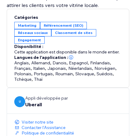
attirer les clients vers votre vitrine locale.
Catégories
Marketing
Référencement (SEO)
Réseaux sociaux
Classement de sites
Engagement
Disponibilité :
Cette application est disponible dans le monde entier.
Langues de l'application :
Anglais
,
Allemand
,
Danois
,
Espagnol
,
Finlandais
,
Français
,
Italien
,
Japonais
,
Néerlandais
,
Norvégien
,
Polonais
,
Portugais
,
Roumain
,
Slovaque
,
Suédois
,
Tchèque
,
Thaï
Appli développée par
U
Uberall
Visiter notre site
Contacter l'Assistance
Politique de confidentialité