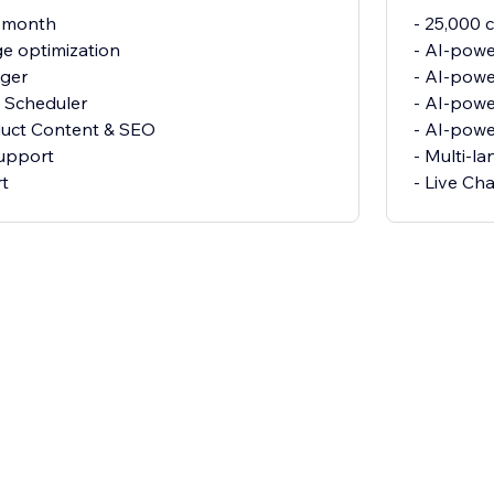
r month
- 25,000 
e optimization
- AI-powe
gger
- AI-pow
 Scheduler
- AI-powe
duct Content & SEO
- AI-pow
support
- Multi-l
rt
- Live Ch