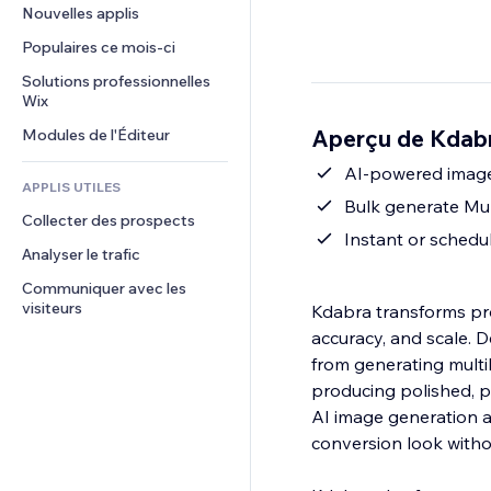
Conversion
Solutions d'entreposage
Nouvelles applis
PDF
Effets sur images
Chat
Dropshipping
Partage de fichiers
Populaires ce mois‑ci
Boutons et menus
Commentaires
Tarifs et abonnement
Actualités
Bannières et badges
Solutions professionnelles 
Téléphone
Financement participatif
Wix
Services de contenu
Calculateurs
Communauté
Alimentation et boissons
Aperçu de Kdabr
Modules de l'Éditeur
Effets de texte
Rechercher
Avis et commentaires
Météo
AI-powered image 
CRM
APPLIS UTILES
Graphiques et tableaux
Bulk generate Mult
Collecter des prospects
Instant or schedu
Analyser le trafic
Communiquer avec les 
visiteurs
Kdabra transforms pro
accuracy, and scale.
from generating multili
producing polished, p
AI image generation a
conversion look witho