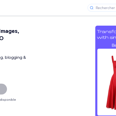
Images,
EO
ng, blogging &
 disponible