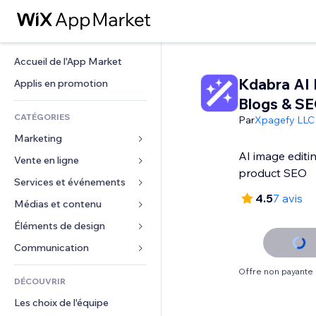
Accueil de l'App Market
Kdabra AI 
Applis en promotion
Blogs & S
CATÉGORIES
Par
Xpagefy LLC
Marketing
AI image editi
Vente en ligne
Publicités
product SEO
Mobile
Services et événements
Applis pour les boutiques
4.5
7 avis
Données analytiques
Expédition et livraison
Médias et contenu
Hôtels
Réseaux sociaux
Boutons Vente
Événements
Éléments de design
Galerie
Référencement (SEO)
Cours en ligne
Restaurants
Musique
Cartes et navigation
Communication 
Engagement
Impression à la demande
Immobilier
Podcasts
Confidentialité
Formulaires
Offre non payante
Classement de sites
Comptabilité
DÉCOUVRIR
Réservations
Photographie
Horloge
Blog
E-mail
Coupons et fidélisation
Les choix de l'équipe
Vidéo
Modèles de pages
Sondages