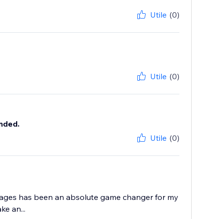
Utile
(0)
Utile
(0)
nded.
Utile
(0)
Images has been an absolute game changer for my
e an...