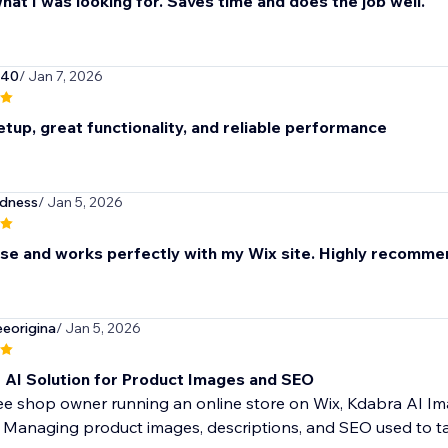
hat I was looking for. Saves time and does the job well.
940
/ Jan 7, 2026
tup, great functionality, and reliable performance
odness
/ Jan 5, 2026
use and works perfectly with my Wix site. Highly recomme
eorigina
/ Jan 5, 2026
t AI Solution for Product Images and SEO
fee shop owner running an online store on Wix, Kdabra AI 
 Managing product images, descriptions, and SEO used to tak