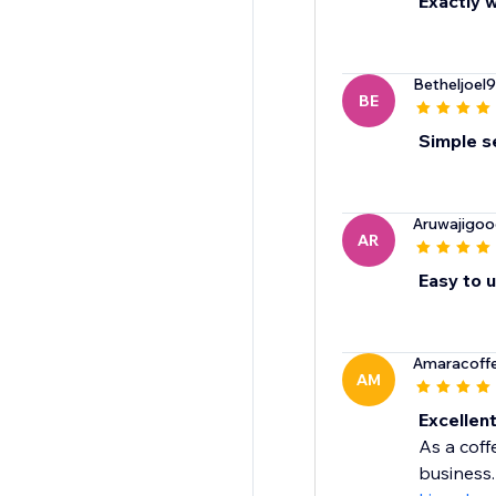
Exactly w
Betheljoel
BE
Simple se
Aruwajigo
AR
Easy to 
Amaracoffe
AM
Excellen
As a cof
business.