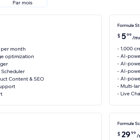
Par mois
Formule St
5
99
$
/m
- 1,000 c
s per month
- AI-powe
e optimization
- AI-pow
gger
- AI-powe
 Scheduler
- AI-pow
duct Content & SEO
- Multi-l
support
- Live Ch
rt
Formule Sc
29
99
$
/