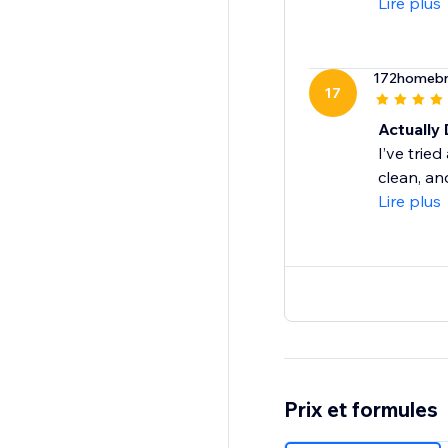
Lire plus
172homeb
17
Actually 
I’ve trie
clean, an
Lire plus
Prix et formules