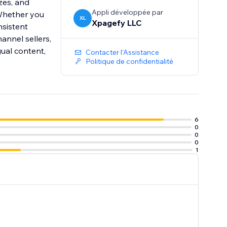
zes, and
Appli développée par
 Whether you
XL
Xpagefy LLC
sistent
hannel sellers,
gual content,
Contacter l'Assistance
Politique de confidentialité
6
0
0
0
1