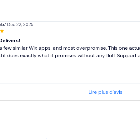
nb
/ Dec 22, 2025
Delivers!
d a few similar Wix apps, and most overpromise. This one actua
d it does exactly what it promises without any fluff. Support 
Lire plus d'avis