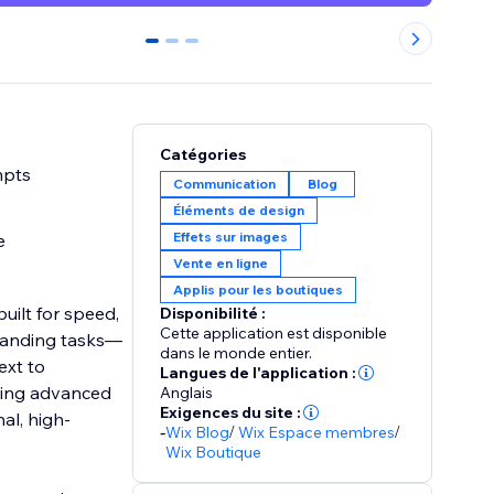
0
1
2
Catégories
mpts
Communication
Blog
Éléments de design
Effets sur images
e
Vente en ligne
Applis pour les boutiques
uilt for speed,
Disponibilité :
Cette application est disponible
manding tasks—
dans le monde entier.
ext to
Langues de l'application :
Using advanced
Anglais
Exigences du site :
al, high-
-
Wix Blog
/
Wix Espace membres
/
Wix Boutique