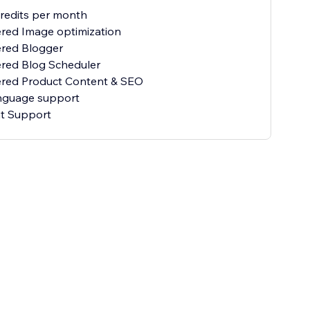
credits per month
red Image optimization
ered Blogger
red Blog Scheduler
ered Product Content & SEO
anguage support
at Support