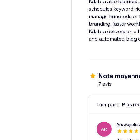
Kdabra also features 
schedules keyword-ric
manage hundreds or t
branding, faster workfl
Kdabra delivers an all-
and automated blog cr
Note moyenn
7 avis
Trier par :
Plus ré
Aruwajiolur
AR