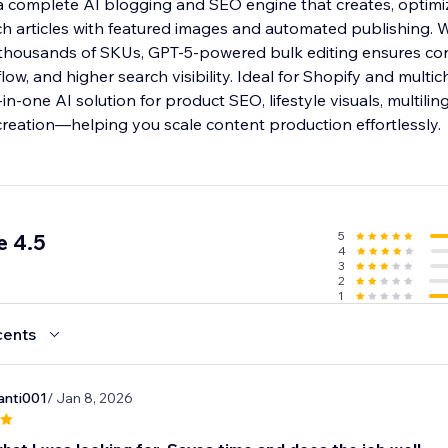
a complete AI blogging and SEO engine that creates, optimi
h articles with featured images and automated publishing.
housands of SKUs, GPT-5-powered bulk editing ensures con
ow, and higher search visibility. Ideal for Shopify and multic
in-one AI solution for product SEO, lifestyle visuals, multilin
eation—helping you scale content production effortlessly.
5
e 4.5
4
3
2
1
cents
anti001
/ Jan 8, 2026