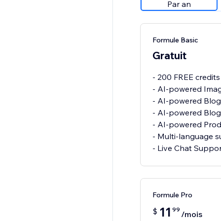
Par an
Formule Basic
Gratuit
- 200 FREE credit
- AI-powered Imag
- AI-powered Blo
- AI-powered Blog
- AI-powered Pro
- Multi-language 
- Live Chat Suppo
Formule Pro
11
99
$
/mois