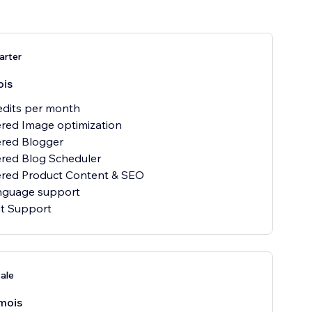
arter
ois
redits per month
red Image optimization
ered Blogger
red Blog Scheduler
ered Product Content & SEO
anguage support
at Support
ale
mois