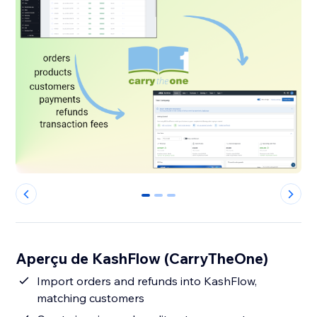
0
1
2
Aperçu de KashFlow (CarryTheOne)
Import orders and refunds into KashFlow,
matching customers