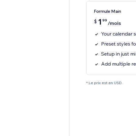
Formule Main
1
99
$
/mois
Your calendar 
Preset styles f
Setup in just m
Add multiple r
* Le prix est en USD.