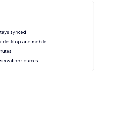
stays synced
or desktop and mobile
inutes
eservation sources