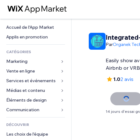
Accueil de l'App Market
Integrated
Applis en promotion
Par
Organek Tec
CATÉGORIES
Easily show ava
Marketing
Airbnb or VR
Vente en ligne
Publicités
1.0
2 avis
Mobile
Services et événements
Applis pour les boutiques
Données analytiques
Expédition et livraison
Médias et contenu
Hôtels
Réseaux sociaux
Boutons Vente
Événements
Éléments de design
Galerie
Référencement (SEO)
Cours en ligne
Restaurants
Musique
Cartes et navigation
Communication 
14 jours d'essai gra
Engagement
Impression à la demande
Immobilier
Podcasts
Confidentialité
Formulaires
Classement de sites
Comptabilité
DÉCOUVRIR
Réservations
Photographie
Horloge
Blog
E-mail
Coupons et fidélisation
Les choix de l'équipe
Vidéo
Modèles de pages
Sondages