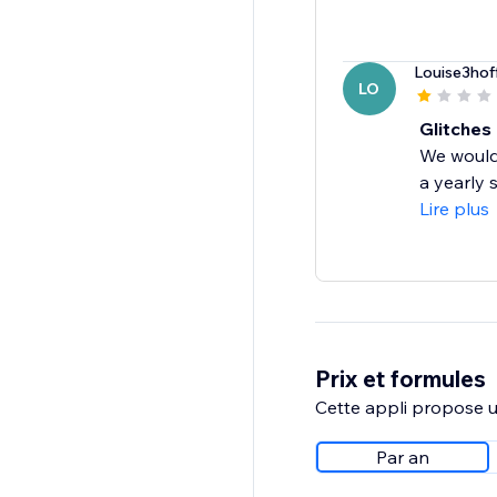
Louise3hof
LO
Glitches
We would 
a yearly s
Lire plus
Prix et formules
Cette appli propose un
Par an