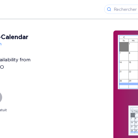
-Calendar
h
ilability from
BO
tuit