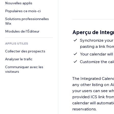
Conversion
Solutions d'entreposage
Nouvelles applis
PDF
Effets sur images
Chat
Dropshipping
Partage de fichiers
Populaires ce mois‑ci
Boutons et menus
Commentaires
Tarifs et abonnement
Actualités
Bannières et badges
Solutions professionnelles 
Téléphone
Financement participatif
Wix
Services de contenu
Calculateurs
Communauté
Alimentation et boissons
Aperçu de Integ
Modules de l'Éditeur
Effets de texte
Rechercher
Avis et commentaires
Météo
Synchronize your 
CRM
APPLIS UTILES
pasting a link fro
Graphiques et tableaux
Collecter des prospects
Your calendar will
Analyser le trafic
Customize the cal
Communiquer avec les 
visiteurs
The Integrated Calenda
any other listing on A
your users can see whe
provided ICS link from
calendar will automati
reservations.