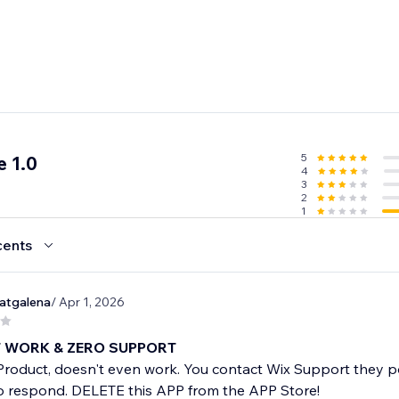
5
 1.0
4
3
2
1
cents
atgalena
/ Apr 1, 2026
 WORK & ZERO SUPPORT
Product, doesn't even work. You contact Wix Support they p
o respond. DELETE this APP from the APP Store!