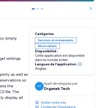
0
1
2
Catégories
 by simply
Services et événements
Réservations
Disponibilité :
Cette application est disponible
get settings
dans le monde entier.
Langues de l'application :
Anglais
perty as well as
reservations so
Appli développée par
aste the
OT
Organek Tech
S file. The
ly display all
Visiter notre site
Contacter l'Assistance