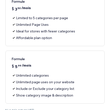
Formule
/mois
$
3
50
Limited to 5 categories per page
Unlimited Page Uses
Ideal for stores with fewer categories
Affordable plan option
Formule
/mois
$
5
99
Unlimited categories
Unlimited page uses on your website
Include or Exclude your category list
Show category image & description
* Le prix est en USD.