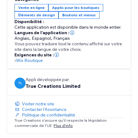
lorsqu'elle ne l'est pas. Si vous avez des descriptions
Vente en ligne
Applis pour les boutiques
de catégories dans votre boutique, vous pouvez
Éléments de design
Boutons et menus
également choisir de les afficher sur la page chaque
Disponibilité :
fois que la catégorie sélectionnée change
Cette application est disponible dans le monde entier.
Langues de l'application :
Anglais
,
Espagnol
,
Français
Vous pouvez traduire tout le contenu affiché sur votre
site dans la langue de votre choix.
Exigences du site :
-
Wix Boutique
Appli développée par
TL
True Creations Limited
Visiter notre site
Contacter l'Assistance
Politique de confidentialité
True Creations s'assure qu'il respecte la législation
commerciale de l'UE.
Plus d'info