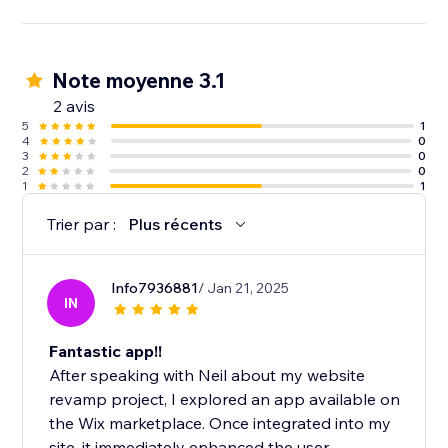
Note moyenne 3.1
2 avis
5
1
4
0
3
0
2
0
1
1
Trier par :
Plus récents
Info7936881
/ Jan 21, 2025
IN
Fantastic app!!
After speaking with Neil about my website
revamp project, I explored an app available on
the Wix marketplace. Once integrated into my
site, it immediately enhanced the user