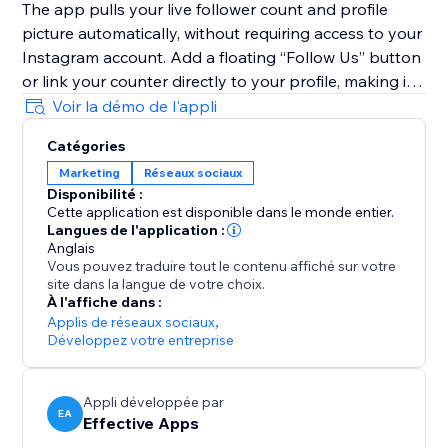
The app pulls your live follower count and profile
picture automatically, without requiring access to your
Instagram account. Add a floating “Follow Us” button
or link your counter directly to your profile, making it
simple for visitors to follow you instantly and grow
Voir la démo de l'appli
your engaged audience.
Catégories
Marketing
Réseaux sociaux
With Instagram Followers Counter, you’ll transform
Disponibilité :
traffic into followers, increase engagement, and
Cette application est disponible dans le monde entier.
showcase the social proof your brand truly deserves.
Langues de l'application :
Anglais
Vous pouvez traduire tout le contenu affiché sur votre
site dans la langue de votre choix.
À l'affiche dans :
Applis de réseaux sociaux
,
Développez votre entreprise
Appli développée par
EA
Effective Apps