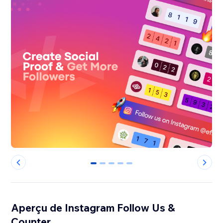
0
1
2
3
4
Aperçu de Instagram Follow Us &
Counter