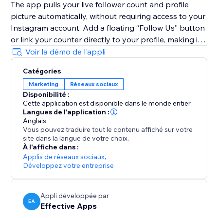
The app pulls your live follower count and profile
picture automatically, without requiring access to your
Instagram account. Add a floating “Follow Us” button
or link your counter directly to your profile, making it
simple for visitors to follow you instantly and grow
Voir la démo de l'appli
your engaged audience.
Catégories
Marketing
Réseaux sociaux
With Instagram Followers Counter, you’ll transform
Disponibilité :
traffic into followers, increase engagement, and
Cette application est disponible dans le monde entier.
showcase the social proof your brand truly deserves.
Langues de l'application :
Anglais
Vous pouvez traduire tout le contenu affiché sur votre
site dans la langue de votre choix.
À l'affiche dans :
Applis de réseaux sociaux
,
Développez votre entreprise
Appli développée par
EA
Effective Apps