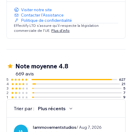
Visiter notre site
Contacter l'Assistance
Politique de confidentialité
Effectify LTD s'assure qu'il respecte la législation
commerciale de l'UE.
Plus d'info
Note moyenne 4.8
669 avis
5
627
4
21
3
5
2
7
1
9
Trier par :
Plus récents
Iammovementstudios
/ Aug 7, 2026
IA