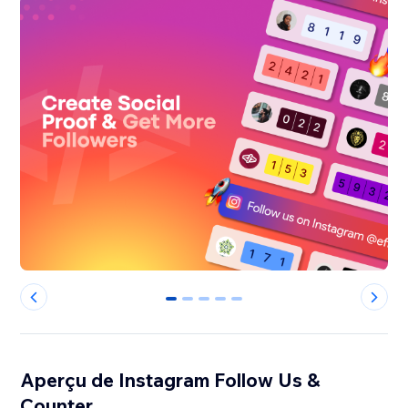
0
1
2
3
4
Aperçu de Instagram Follow Us &
Counter