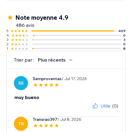
Note moyenne 4.9
486 avis
5
469
4
6
3
3
2
0
1
8
Trier par :
Plus récents
Semproventas
/ Jul 17, 2026
SE
muy bueno
Utile
(0)
Transrao397
/ Jul 8, 2026
TR