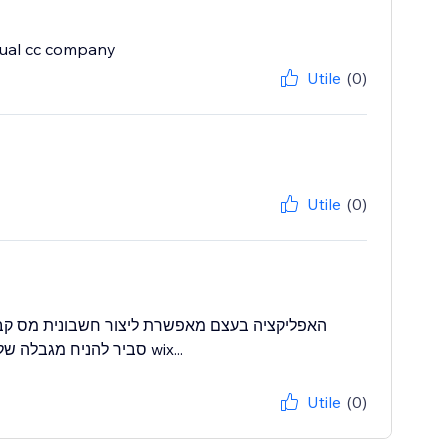
ctual cc company
Utile
(0)
Utile
(0)
סליקה עם המערכת הקיימת חייב להתחבר מחדש לספק ישכראכארט או MAX סביר להניח מגבלה של wix...
Utile
(0)