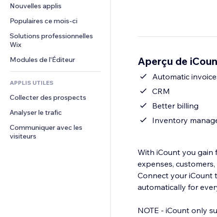
Conversion
Solutions d'entreposage
Nouvelles applis
PDF
Effets sur images
Chat
Dropshipping
Partage de fichiers
Populaires ce mois‑ci
Boutons et menus
Commentaires
Tarifs et abonnement
Actualités
Bannières et badges
Solutions professionnelles 
Téléphone
Financement participatif
Wix
Services de contenu
Calculateurs
Communauté
Alimentation et boissons
Aperçu de iCoun
Modules de l'Éditeur
Effets de texte
Rechercher
Avis et commentaires
Météo
Automatic invoice
CRM
APPLIS UTILES
Graphiques et tableaux
CRM
Collecter des prospects
Better billing
Analyser le trafic
Inventory manag
Communiquer avec les 
visiteurs
With iCount you gain 
expenses, customers, 
Connect your iCount t
automatically for eve
NOTE - iCount only sup