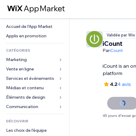
Accueil de l'App Market
Validée par Wix
Applis en promotion
iCount
Par
iCount
CATÉGORIES
Marketing
iCount is an o
Vente en ligne
Publicités
platform
Mobile
Services et événements
Applis pour les boutiques
4.2
4 avis
Données analytiques
Expédition et livraison
Médias et contenu
Hôtels
Réseaux sociaux
Boutons Vente
Événements
Éléments de design
Galerie
Référencement (SEO)
Cours en ligne
Restaurants
Musique
Cartes et navigation
Communication 
Engagement
Impression à la demande
Immobilier
Podcasts
Confidentialité
Formulaires
45 jours d'essai gr
Classement de sites
Comptabilité
DÉCOUVRIR
Réservations
Photographie
Horloge
Blog
E-mail
Coupons et fidélisation
Les choix de l'équipe
Vidéo
Modèles de pages
Sondages