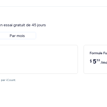
 essai gratuit de 45 jours
Par mois
Formule Ful
5
53
$
/mo
 par iCount.