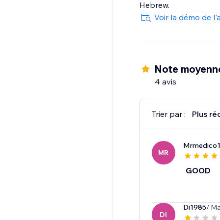
Hebrew.
Voir la démo de l'
Note moyenn
4 avis
Trier par :
Plus ré
Mrmedico1
MR
GOOD
Di1985
/ Ma
DI