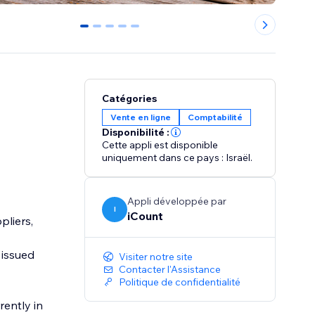
0
1
2
3
4
Catégories
Vente en ligne
Comptabilité
Disponibilité :
Cette appli est disponible
uniquement dans ce pays : Israël.
Appli développée par
I
iCount
pliers,
 issued
Visiter notre site
Contacter l'Assistance
Politique de confidentialité
rently in