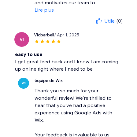
and motivates our team to...
Lire plus
Utile
(0)
Vicbarbell
/ Apr 1, 2025
VI
easy to use
I get great feed back and I know I am coming
up online right where I need to be.
équipe de Wix
WI
Thank you so much for your
wonderful review! We're thrilled to
hear that you’ve had a positive
experience using Google Ads with
Wix.
Your feedback is invaluable to us