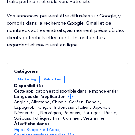
trafic pertinent et ciblé vers votre site.
Vos annonces peuvent être diffusées sur Google, y
compris dans la recherche Google, Gmail et de
nombreux autres endroits, au moment précis où des
clients potentiels effectuent des recherches,
regardent et naviguent en ligne.
​ ​
Catégories
Marketing
Publicités
Disponibilité :
Cette application est disponible dans le monde entier.
Langues de l'application :
Anglais
,
Allemand
,
Chinois
,
Coréen
,
Danois
,
Espagnol
,
Français
,
Indonésien
,
Italien
,
Japonais
,
Néerlandais
,
Norvégien
,
Polonais
,
Portugais
,
Russe
,
Suédois
,
Tchèque
,
Thaï
,
Ukrainien
,
Vietnamien
À l'affiche dans :
Hipaa Supported Apps
,