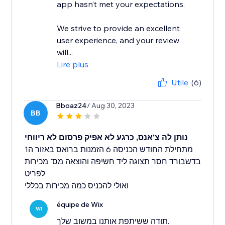
app hasn’t met your expectations.
We strive to provide an excellent
user experience, and your review
will...
Lire plus
Utile
(6)
Bboaz24
/ Aug 30, 2023
BB
נותן לה צ'אנס, כרגע לא אפיק פרסום לא ריווחי
מתחילת החודש הכניסה 6 הזמנות ברואס באזור ה1
בדשבורד חסר תצוגה ליד חשיפה והוצאה מס' מכירות
לפריט
ואולי להכניס כמה מכירות בכללי
équipe de Wix
WI
תודה ששיתפת אותנו במשוב שלך.