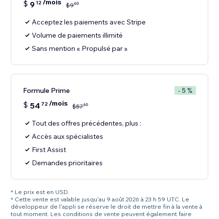
/mois
$
9
12
60
$
9
Acceptez les paiements avec Stripe
Volume de paiements illimité
Sans mention « Propulsé par »
Formule Prime
- 5 %
/mois
$
54
72
60
$
57
Tout des offres précédentes, plus :
Accès aux spécialistes
First Assist
Demandes prioritaires
* Le prix est en USD.
* Cette vente est valable jusqu'au 9 août 2026 à 23 h 59 UTC. Le
développeur de l'appli se réserve le droit de mettre fin à la vente à
tout moment. Les conditions de vente peuvent également faire