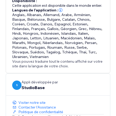
Disponibilité :
Cette application est disponible dans le monde entier.
Langues de l'application :
Anglais
,
Albanais
,
Allemand
,
Arabe
,
Arménien
,
Basque
,
Biélorusse
,
Bulgare
,
Catalan
,
Chinois
,
Coréen
,
Croate
,
Danois
,
Espagnol
,
Estonien
,
Finlandais
,
Français
,
Gallois
,
Géorgien
,
Grec
,
Hébreu
,
Hindi
,
Hongrois
,
Indonésien
,
Islandais
,
Italien
,
Japonais
,
Letton
,
Lituanien
,
Macédonien
,
Malais
,
Marathi
,
Mongol
,
Néerlandais
,
Norvégien
,
Persan
,
Polonais
,
Portugais
,
Roumain
,
Russe
,
Serbe
,
Slovaque
,
Suédois
,
Tagalog
,
Tchèque
,
Thaï
,
Turc
,
Ukrainien
,
Vietnamien
Vous pouvez traduire tout le contenu affiché sur votre
site dans la langue de votre choix.
Appli développée par
S
StudioBase
Visiter notre site
Contacter l'Assistance
Politique de confidentialité