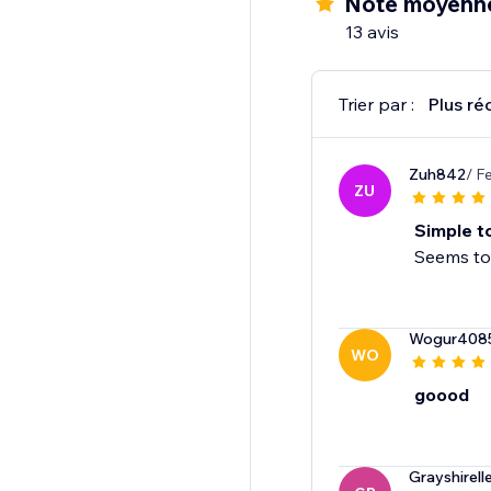
Note moyenn
13 avis
Trier par :
Plus ré
Zuh842
/ F
ZU
Simple t
Seems to 
Wogur408
WO
goood
Grayshirell