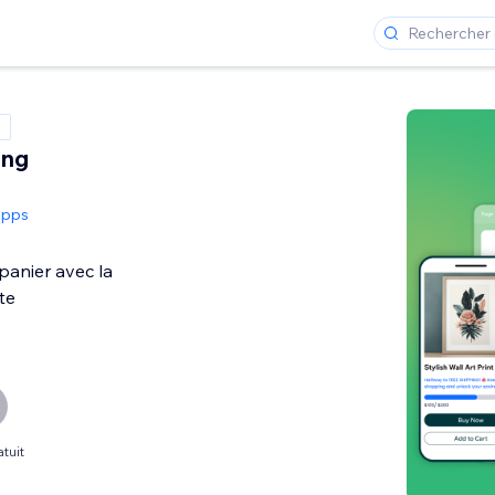
ing
Apps
anier avec la
ite
tuit