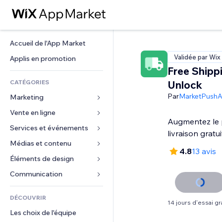
Accueil de l'App Market
Validée par Wix
Applis en promotion
Free Shipp
CATÉGORIES
Unlock
Par
MarketPush
Marketing
Vente en ligne
Publicités
Augmentez le p
Mobile
Services et événements
Applis pour les boutiques
livraison gratu
Données analytiques
Expédition et livraison
Médias et contenu
Hôtels
4.8
13 avis
Réseaux sociaux
Boutons Vente
Événements
Éléments de design
Galerie
Référencement (SEO)
Cours en ligne
Restaurants
Musique
Cartes et navigation
Communication 
Engagement
Impression à la demande
Immobilier
Podcasts
Confidentialité
Formulaires
Classement de sites
Comptabilité
DÉCOUVRIR
Réservations
Photographie
Horloge
Blog
14 jours d'essai gra
E-mail
Coupons et fidélisation
Les choix de l'équipe
Vidéo
Modèles de pages
Sondages