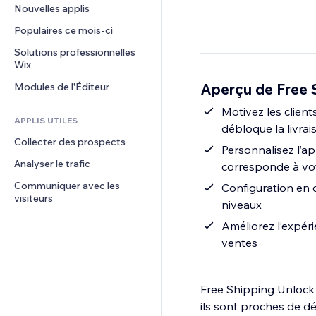
Conversion
Solutions d'entreposage
Nouvelles applis
PDF
Effets sur images
Chat
Dropshipping
Partage de fichiers
Populaires ce mois‑ci
Boutons et menus
Commentaires
Tarifs et abonnement
Actualités
Bannières et badges
Solutions professionnelles 
Téléphone
Financement participatif
Wix
Services de contenu
Calculateurs
Communauté
Alimentation et boissons
Aperçu de Free 
Modules de l'Éditeur
Effets de texte
Rechercher
Avis et commentaires
Météo
Motivez les clien
CRM
APPLIS UTILES
débloque la livrai
Graphiques et tableaux
Collecter des prospects
Personnalisez l’ap
Analyser le trafic
corresponde à vo
Communiquer avec les 
Configuration en 
visiteurs
niveaux
Améliorez l’expéri
ventes
Free Shipping Unlock
ils sont proches de dé