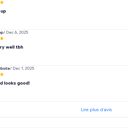
 up
op
/ Dec 6, 2025
ry well tbh
ebsite
/ Dec 1, 2025
d looks good!
Lire plus d'avis