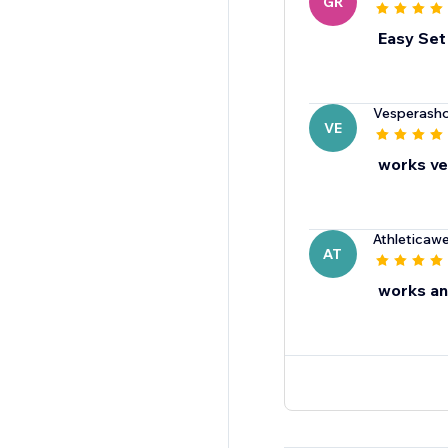
GR
Easy Set
Vesperash
VE
works ve
Athleticaw
AT
works an