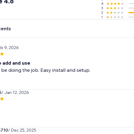
e 4.8
4
3
2
1
cents
eb 9, 2026
o add and use
be doing the job. Easy install and setup.
5
/ Jan 12, 2026
e710
/ Dec 25, 2025