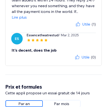
team added it within 24 hours. They reply 24/7
whenever you need something, and they have
all the payment icons in the world. If...
Lire plus
Utile
(1)
Essencetheatrestud
/ Mar 2, 2025
ES
It's decent, does the job
Utile
(0)
Prix et formules
Cette appli propose un essai gratuit de 14 jours
Par an
Par mois