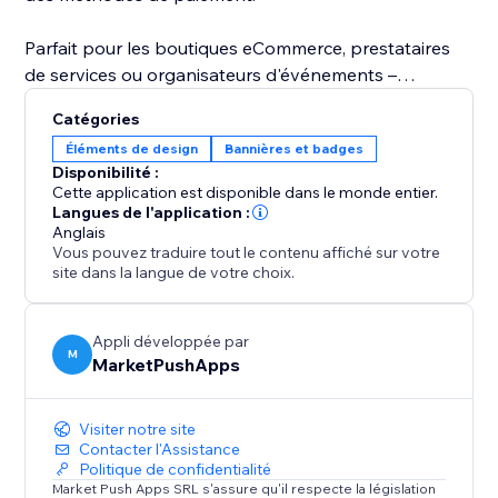
Parfait pour les boutiques eCommerce, prestataires
de services ou organisateurs d'événements –
Payment Methods aide à instaurer la confiance et
Catégories
rend le site plus fiable à chaque étape du parcours
Éléments de design
Bannières et badges
client.
Disponibilité :
Cette application est disponible dans le monde entier.
Langues de l'application :
Anglais
Vous pouvez traduire tout le contenu affiché sur votre
site dans la langue de votre choix.
Appli développée par
M
MarketPushApps
Visiter notre site
Contacter l'Assistance
Politique de confidentialité
Market Push Apps SRL s'assure qu'il respecte la législation