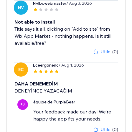
Nvlbcwebmaster
/ Aug 3, 2026
NV
Not able to install
Title says it all, clicking on "Add to site" from
Wix App Market - nothing happens. Is it still
available/free?
Utile
(0)
Eceergonenc
/ Aug 1, 2026
EC
DAHA DENEMEDİM
DENEYİNCE YAZACAĞIM
équipe de PurpleBear
PU
Your feedback made our day! We're
happy the app fits your needs.
Utile
(0)