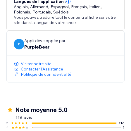
l'organisation des événements
Langues de l'application :
Anglais
,
Allemand
,
Espagnol
,
Français
,
Italien
,
Afficher les événements de manière professionnelle
Polonais
,
Portugais
,
Suédois
sans modifier le code du thème
Vous pouvez traduire tout le contenu affiché sur votre
site dans la langue de votre choix.
Le calendrier d'événements transforme votre
boutique en ligne en un hub de planification
Appli développée par
dynamique - vous aidant à gérer les événements
P
PurpleBear
efficacement, à accroître l'engagement et à rester en
contact avec votre public.
Visiter notre site
Contacter l'Assistance
Politique de confidentialité
Note moyenne 5.0
118 avis
5
116
4
1