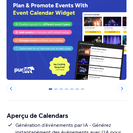
0
1
2
3
4
5
6
Aperçu de Calendars
Génération d'événements par IA - Générez
instantanément des événements avec l'IA pour