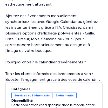
esthétiquement attrayant.
Ajoutez des événements manuellement,
synchronisez-les avec Google Calendar ou générez-
les instantanément grâce à l'IA. Choisissez parmi
plusieurs options d'affichage polyvalentes - Grille,
Liste, Curseur, Mois, Semaine ou Jour - pour
correspondre harmonieusement au design et à
l'image de votre boutique.
Pourquoi choisir le calendrier d'événements ?
Tenir les clients informés des événements à venir
Booster l'engagement grâce à des vues de calendrier
interactives
Catégories
Économiser du temps grâce à l'automatisation
Services et événements
Événements
alimentée par l'IA
Disponibilité :
Garder un contrôle total sur la visibilité et
Cette application est disponible dans le monde entier.