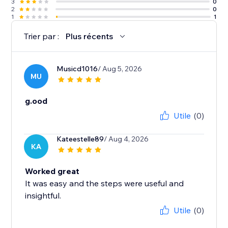
3
0
2
0
1
1
Trier par :
Plus récents
Musicd1016
/ Aug 5, 2026
MU
g.ood
Utile
(0)
Kateestelle89
/ Aug 4, 2026
KA
Worked great
It was easy and the steps were useful and
insightful.
Utile
(0)