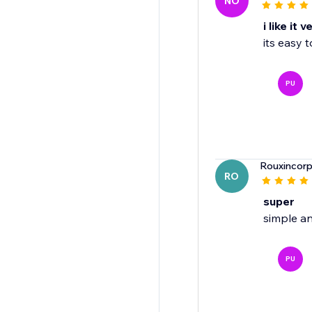
NO
i like it 
its easy 
PU
Rouxincor
RO
super
simple a
PU