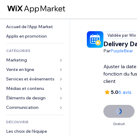
Accueil de l'App Market
Validée par Wix
Applis en promotion
Delivery D
Par
PurpleBear
CATÉGORIES
Marketing
Ajuster la date
Vente en ligne
Publicités
fonction du fu
Mobile
Services et événements
Applis pour les boutiques
client
Données analytiques
Expédition et livraison
Médias et contenu
Hôtels
5.0
6 avis
Réseaux sociaux
Boutons Vente
Événements
Éléments de design
Galerie
Référencement (SEO)
Cours en ligne
Restaurants
Musique
Cartes et navigation
Communication 
Engagement
Impression à la demande
Immobilier
Podcasts
Confidentialité
Formulaires
Classement de sites
Comptabilité
DÉCOUVRIR
Réservations
Photographie
Gratuit
Horloge
Blog
E-mail
Coupons et fidélisation
Les choix de l'équipe
Vidéo
Modèles de pages
Sondages