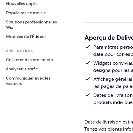
Conversion
Solutions d'entreposage
Nouvelles applis
PDF
Effets sur images
Chat
Dropshipping
Partage de fichiers
Populaires ce mois‑ci
Boutons et menus
Commentaires
Tarifs et abonnement
Actualités
Bannières et badges
Solutions professionnelles 
Téléphone
Financement participatif
Wix
Services de contenu
Calculateurs
Communauté
Alimentation et boissons
Aperçu de Deliv
Modules de l'Éditeur
Effets de texte
Rechercher
Avis et commentaires
Météo
Paramètres personn
CRM
APPLIS UTILES
date pour corres
Graphiques et tableaux
Collecter des prospects
Widgets conviviaux
Analyser le trafic
designs pour les a
Communiquer avec les 
Affichage général 
visiteurs
les pages de paiem
Dates de livraison
produits individue
Date de livraison esti
Tenez vos clients info