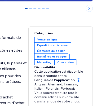
0
1
2
3
4
5
Catégories
es formats de
Vente en ligne
Expédition et livraison
icônes et des
Éléments de design
Bannières et badges
Marketing
Conversion
ts, le panier et
Disponibilité :
 efficace.
Cette application est disponible
ues pour des
dans le monde entier.
Langues de l'application :
ons précises.
Anglais
,
Allemand
,
Français
,
Italien
,
Polonais
,
Portugais
Vous pouvez traduire tout le
 d'achat
contenu affiché sur votre site
dans la langue de votre choix.
arcours d'achat