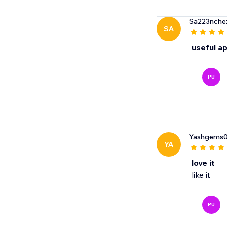
Sa223nche
SA
useful a
PU
Yashgems
YA
love it
like it
PU