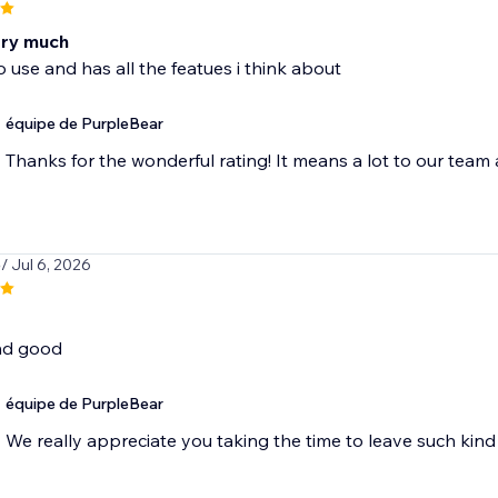
very much
to use and has all the featues i think about
équipe de PurpleBear
Thanks for the wonderful rating! It means a lot to our team
p
/ Jul 6, 2026
nd good
équipe de PurpleBear
We really appreciate you taking the time to leave such ki