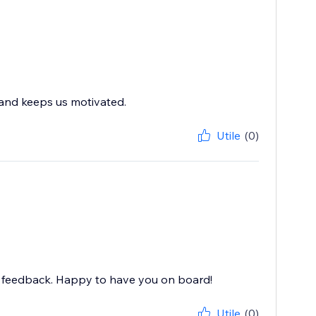
 and keeps us motivated.
Utile
(0)
nd feedback. Happy to have you on board!
Utile
(0)