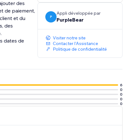
ajouter des
et de paiement,
Appli développée par
P
client et du
PurpleBear
s, des
.
Visiter notre site
es dates de
Contacter l'Assistance
Politique de confidentialité
6
0
0
0
0