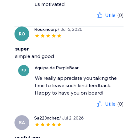
us motivated.
Utile
(0)
Rouxincorp
/ Jul 6, 2026
RO
super
simple and good
équipe de PurpleBear
PU
We really appreciate you taking the
time to leave such kind feedback.
Happy to have you on board!
Utile
(0)
Sa223nchez
/ Jul 2, 2026
SA
useful app