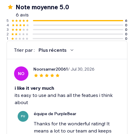
Note moyenne 5.0
6 avis
5
6
4
0
3
0
2
0
1
0
Trier par :
Plus récents
Noorsamer20061
/ Jul 30, 2026
NO
i like it very much
its easy to use and has all the featues i think
about
équipe de PurpleBear
PU
Thanks for the wonderful rating! It
means a lot to our team and keeps