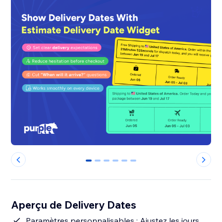
0
1
2
3
4
5
Aperçu de Delivery Dates
Paramètres personnalisables : Ajustez les jours