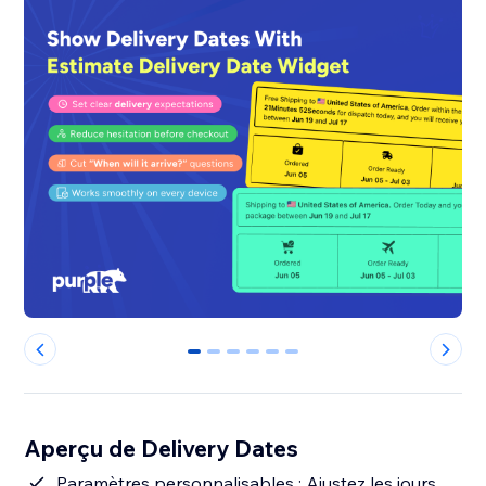
0
1
2
3
4
5
Aperçu de Delivery Dates
Paramètres personnalisables : Ajustez les jours