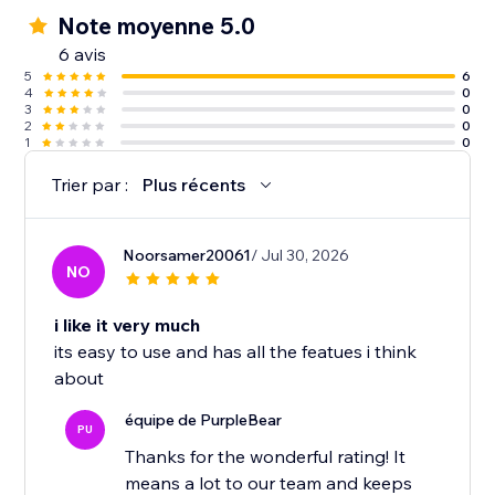
Note moyenne 5.0
6 avis
5
6
4
0
3
0
2
0
1
0
Trier par :
Plus récents
Noorsamer20061
/ Jul 30, 2026
NO
i like it very much
its easy to use and has all the featues i think
about
équipe de PurpleBear
PU
Thanks for the wonderful rating! It
means a lot to our team and keeps