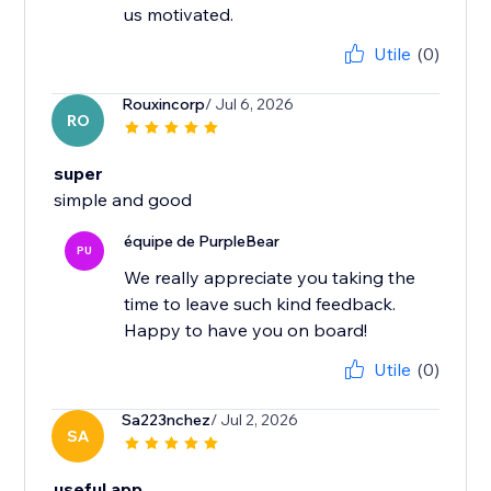
us motivated.
Utile
(0)
Rouxincorp
/ Jul 6, 2026
RO
super
simple and good
équipe de PurpleBear
PU
We really appreciate you taking the
time to leave such kind feedback.
Happy to have you on board!
Utile
(0)
Sa223nchez
/ Jul 2, 2026
SA
useful app