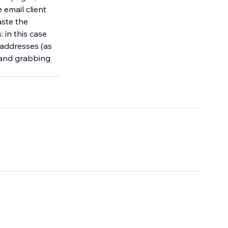
 email client
aste the
 in this case
l addresses (as
n and grabbing