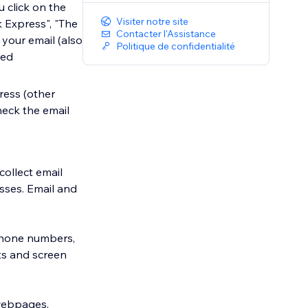
u click on the
Visiter notre site
 Express", "The
Contacter l'Assistance
 your email (also
Politique de confidentialité
led
ress (other
check the email
collect email
sses. Email and
(phone numbers,
ts and screen
 webpages,