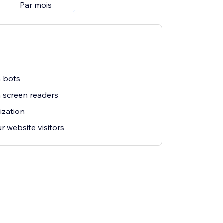
Par mois
m bots
m screen readers
ization
r website visitors