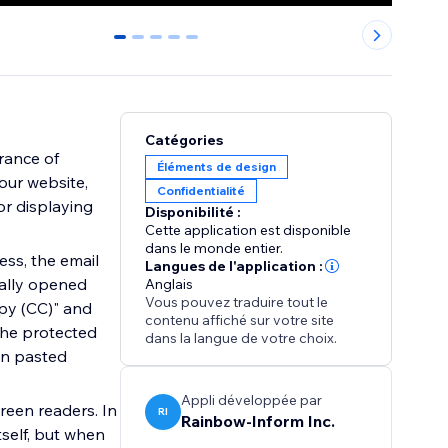
0
1
2
3
4
Catégories
rance of
Éléments de design
our website,
Confidentialité
or displaying
Disponibilité :
Cette application est disponible
dans le monde entier.
ess, the email
Langues de l'application :
cally opened
Anglais
Vous pouvez traduire tout le
opy (CC)" and
contenu affiché sur votre site
 the protected
dans la langue de votre choix.
en pasted
Appli développée par
reen readers. In
RI
Rainbow-Inform Inc.
tself, but when