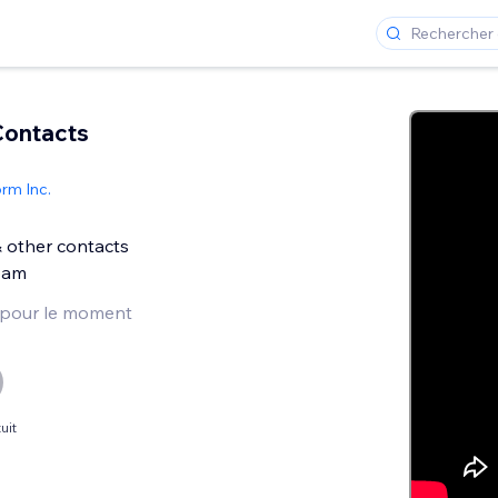
Contacts
rm Inc.
& other contacts
pam
 pour le moment
uit