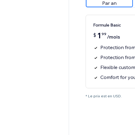
Par an
Formule Basic
1
99
$
/mois
Protection fro
Protection fro
Flexible custom
Comfort for you
* Le prix est en USD.