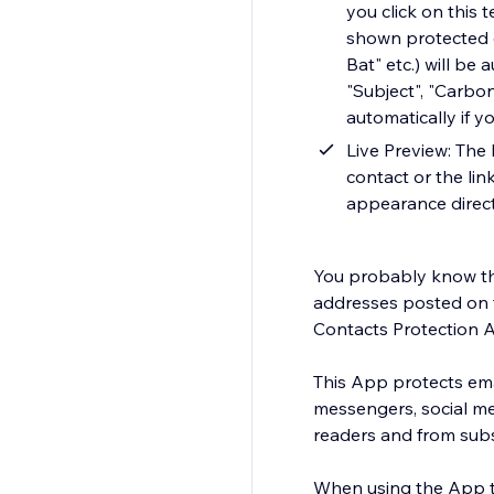
you click on this 
shown protected e
Bat" etc.) will be
"Subject", "Carbo
automatically if y
Live Preview: The 
contact or the lin
appearance direct
You probably know tha
addresses posted on 
Contacts Protection A
This App protects ema
messengers, social me
readers and from su
When using the App th