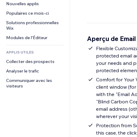
Conversion
Solutions d'entreposage
Nouvelles applis
PDF
Effets sur images
Chat
Dropshipping
Partage de fichiers
Populaires ce mois‑ci
Boutons et menus
Commentaires
Tarifs et abonnement
Actualités
Bannières et badges
Solutions professionnelles 
Téléphone
Financement participatif
Wix
Services de contenu
Calculateurs
Communauté
Alimentation et boissons
Aperçu de Email
Modules de l'Éditeur
Effets de texte
Rechercher
Avis et commentaires
Météo
Flexible Customiza
CRM
APPLIS UTILES
protected email ad
Graphiques et tableaux
Collecter des prospects
your needs and pre
protected elemen
Analyser le trafic
Comfort for Your V
Communiquer avec les 
visiteurs
client window (for
with the "Email Ad
"Blind Carbon Copy
email address (ot
wherever your vis
Protection from S
this case, the clic