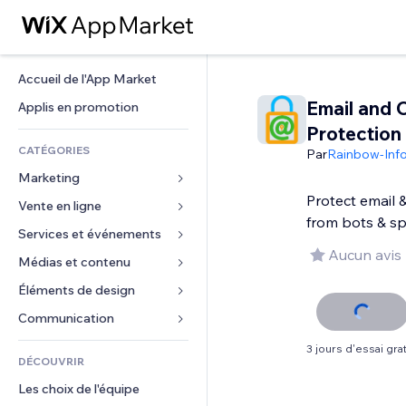
Accueil de l'App Market
Email and 
Applis en promotion
Protection
CATÉGORIES
Par
Rainbow-Info
Marketing
Protect email 
Vente en ligne
Publicités
from bots & s
Mobile
Services et événements
Applis pour les boutiques
Aucun avis
Données analytiques
Expédition et livraison
Médias et contenu
Hôtels
Réseaux sociaux
Boutons Vente
Événements
Éléments de design
Galerie
Référencement (SEO)
Cours en ligne
Restaurants
Musique
Cartes et navigation
Communication 
Engagement
Impression à la demande
Immobilier
Podcasts
Confidentialité
Formulaires
3 jours d'essai grat
Classement de sites
Comptabilité
DÉCOUVRIR
Réservations
Photographie
Horloge
Blog
E-mail
Coupons et fidélisation
Les choix de l'équipe
Vidéo
Modèles de pages
Sondages