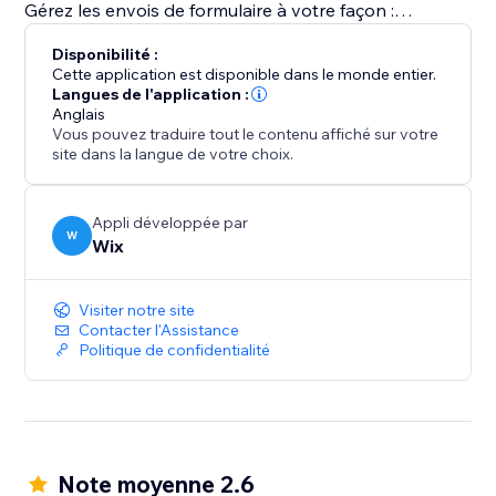
Gérez les envois de formulaire à votre façon :
examinez les réponses des clients, mettez à jour
Disponibilité :
manuellement le statut des formulaires si nécessaire
Cette application est disponible dans le monde entier.
et téléchargez les envois au format PDF.
Langues de l'application :
Anglais
Vous pouvez traduire tout le contenu affiché sur votre
Découvrez instantanément quels clients ont envoyé
site dans la langue de votre choix.
des formulaires, recevez des alertes en cas de non-
envois et conservez chaque réponse en toute
sécurité.
Appli développée par
W
Wix
Visiter notre site
Contacter l'Assistance
Politique de confidentialité
Note moyenne 2.6