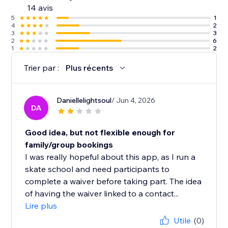
14 avis
5
1
4
2
3
3
2
6
1
2
Trier par :
Plus récents
Daniellelightsoul
/ Jun 4, 2026
DA
Good idea, but not flexible enough for
family/group bookings
I was really hopeful about this app, as I run a
skate school and need participants to
complete a waiver before taking part. The idea
of having the waiver linked to a contact...
Lire plus
Utile
(0)