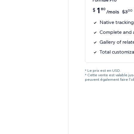
Formule Pro
1
80
$
00
/mois
$
3
Native trackin
Complete and a
Gallery of rela
Total customiza
* Le prix est en USD.
* Cette vente est valable ju
peuvent également faire l'o