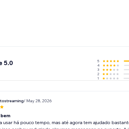
5
e 5.0
4
3
2
1
tostreaming
/ May 28, 2026
a bem
a usar há pouco tempo, mas até agora tem ajudado bastan