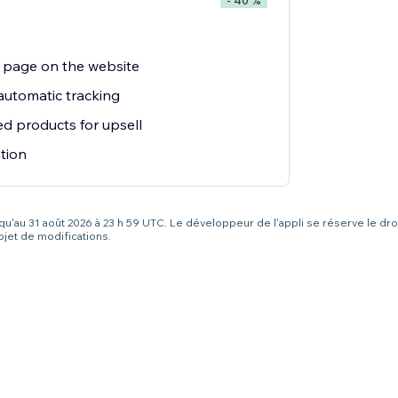
- 40 %
g page on the website
utomatic tracking
ted products for upsell
tion
squ'au 31 août 2026 à 23 h 59 UTC. Le développeur de l'appli se réserve le dro
bjet de modifications.