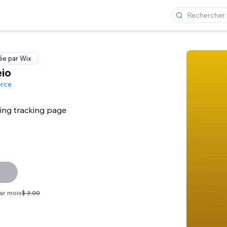
ée par Wix
io
rce
ing tracking page
par mois
$ 3.00