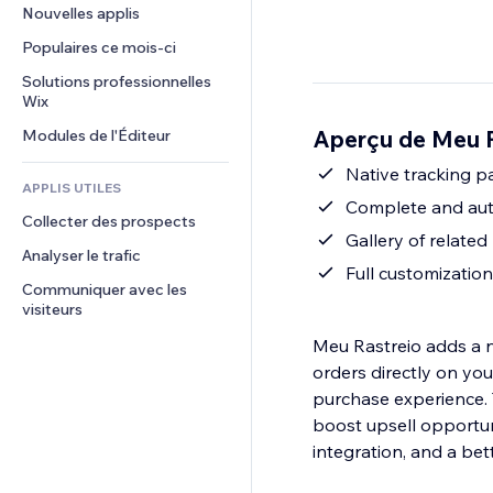
Conversion
Solutions d'entreposage
Nouvelles applis
PDF
Effets sur images
Chat
Dropshipping
Partage de fichiers
Populaires ce mois‑ci
Boutons et menus
Commentaires
Tarifs et abonnement
Actualités
Bannières et badges
Solutions professionnelles 
Téléphone
Financement participatif
Wix
Services de contenu
Calculateurs
Communauté
Alimentation et boissons
Aperçu de Meu R
Modules de l'Éditeur
Effets de texte
Rechercher
Avis et commentaires
Météo
Native tracking p
CRM
APPLIS UTILES
Graphiques et tableaux
Complete and autom
Collecter des prospects
Gallery of related
Analyser le trafic
Full customization
Communiquer avec les 
visiteurs
Meu Rastreio adds a na
orders directly on yo
purchase experience. 
boost upsell opportuni
integration, and a bet