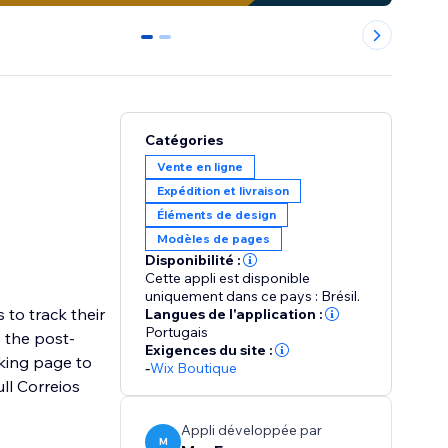
0
1
Catégories
Vente en ligne
Expédition et livraison
Éléments de design
Modèles de pages
Disponibilité :
Cette appli est disponible
uniquement dans ce pays : Brésil.
 to track their
Langues de l'application :
Portugais
s the post-
Exigences du site :
cking page to
-
Wix Boutique
ll Correios
Appli développée par
M