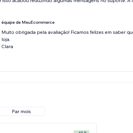
 isso acabou reduzindo algumas mensagens no suporte. A in
équipe de MeuEcommerce
Muito obrigada pela avaliação! Ficamos felizes em saber que
loja.
Clara
Par mois