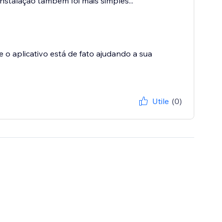
stalação também foi mais simples...
 o aplicativo está de fato ajudando a sua
Utile
(0)