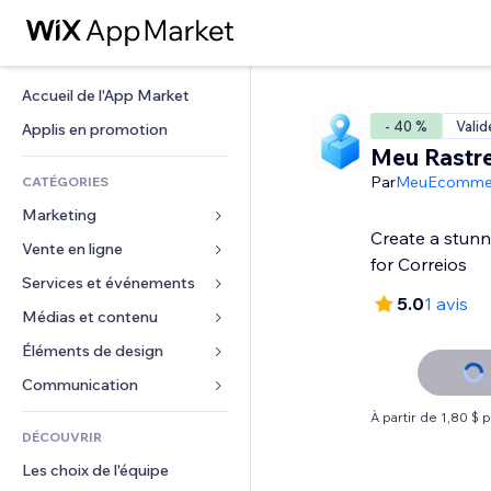
Accueil de l'App Market
- 40 %
Valid
Applis en promotion
Meu Rastre
Par
MeuEcomme
CATÉGORIES
Marketing
Create a stunn
Vente en ligne
Publicités
for Correios
Mobile
Services et événements
Applis pour les boutiques
5.0
1 avis
Données analytiques
Expédition et livraison
Médias et contenu
Hôtels
Réseaux sociaux
Boutons Vente
Événements
Éléments de design
Galerie
Référencement (SEO)
Cours en ligne
Restaurants
Musique
Cartes et navigation
Communication 
Engagement
Impression à la demande
Immobilier
Podcasts
Confidentialité
Formulaires
À partir de 1,80 $ 
Classement de sites
Comptabilité
DÉCOUVRIR
Réservations
Photographie
Horloge
Blog
E-mail
Coupons et fidélisation
Les choix de l'équipe
Vidéo
Modèles de pages
Sondages