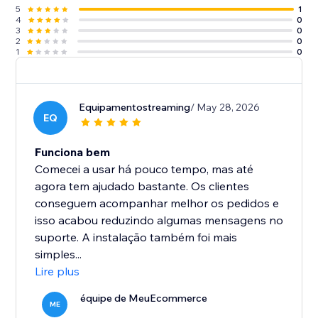
5
1
4
0
3
0
2
0
1
0
Equipamentostreaming
/ May 28, 2026
EQ
Funciona bem
Comecei a usar há pouco tempo, mas até
agora tem ajudado bastante. Os clientes
conseguem acompanhar melhor os pedidos e
isso acabou reduzindo algumas mensagens no
suporte. A instalação também foi mais
simples...
Lire plus
équipe de MeuEcommerce
ME