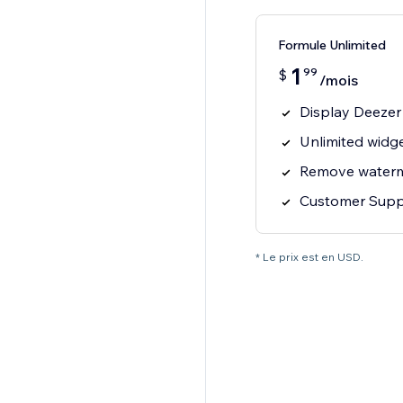
Formule Unlimited
1
99
$
/mois
Display Deezer
Unlimited widge
Remove water
Customer Supp
* Le prix est en USD.