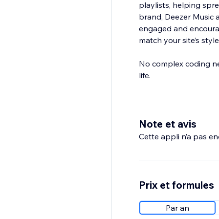
playlists, helping spr
brand, Deezer Music a
engaged and encourage
match your site’s style
No complex coding nee
life.
Note et avis
Cette appli n’a pas enc
Prix et formules
Par an