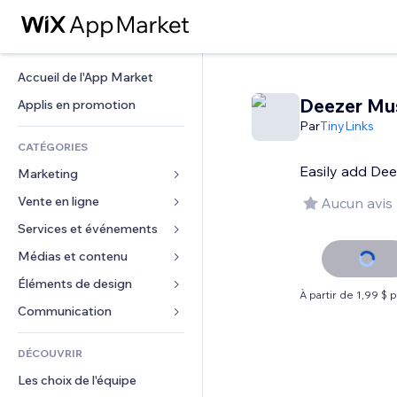
Accueil de l'App Market
Deezer Mu
Applis en promotion
Par
TinyLinks
CATÉGORIES
Easily add Dee
Marketing
Vente en ligne
Publicités
Aucun avis
Mobile
Services et événements
Applis pour les boutiques
Données analytiques
Expédition et livraison
Médias et contenu
Hôtels
Réseaux sociaux
Boutons Vente
Événements
Éléments de design
Galerie
À partir de 1,99 $ 
Référencement (SEO)
Cours en ligne
Restaurants
Musique
Cartes et navigation
Communication 
Engagement
Impression à la demande
Immobilier
Podcasts
Confidentialité
Formulaires
Classement de sites
Comptabilité
DÉCOUVRIR
Réservations
Photographie
Horloge
Blog
E-mail
Coupons et fidélisation
Les choix de l'équipe
Vidéo
Modèles de pages
Sondages