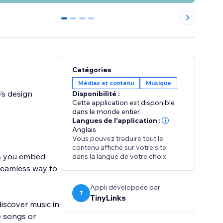
0
1
2
3
Catégories
Médias et contenu
Musique
’s design
Disponibilité :
Cette application est disponible
dans le monde entier.
Langues de l'application :
Anglais
Vous pouvez traduire tout le
contenu affiché sur votre site
ts you embed
dans la langue de votre choix.
a seamless way to
Appli développée par
T
TinyLinks
discover music in
te songs or