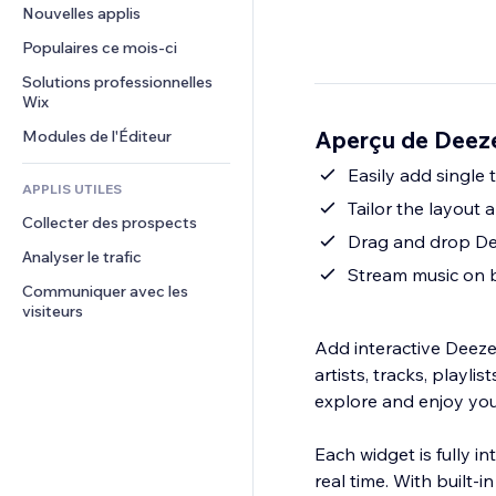
Conversion
Solutions d'entreposage
Nouvelles applis
PDF
Effets sur images
Chat
Dropshipping
Partage de fichiers
Populaires ce mois‑ci
Boutons et menus
Commentaires
Tarifs et abonnement
Actualités
Bannières et badges
Solutions professionnelles 
Téléphone
Financement participatif
Wix
Services de contenu
Calculateurs
Communauté
Alimentation et boissons
Aperçu de Deez
Modules de l'Éditeur
Effets de texte
Rechercher
Avis et commentaires
Météo
Easily add single 
CRM
APPLIS UTILES
Graphiques et tableaux
Tailor the layout
Collecter des prospects
Drag and drop Dee
Analyser le trafic
Stream music on 
Communiquer avec les 
visiteurs
Add interactive Deeze
artists, tracks, playli
explore and enjoy you
Each widget is fully in
real time. With built-i