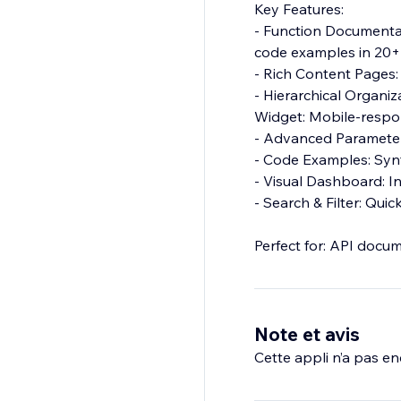
Key Features:
- Function Documentat
code examples in 20
- Rich Content Pages:
- Hierarchical Organiz
Widget: Mobile-respo
- Advanced Parameter
- Code Examples: Synt
- Visual Dashboard: 
- Search & Filter: Qui
Perfect for: API docu
Note et avis
Cette appli n’a pas enc