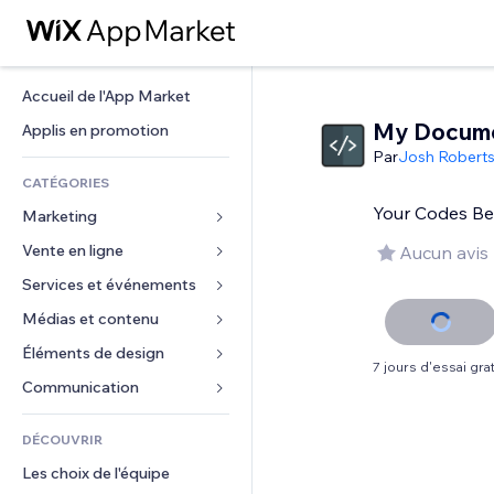
Accueil de l'App Market
My Docume
Applis en promotion
Par
Josh Robert
CATÉGORIES
Your Codes Be
Marketing
Vente en ligne
Publicités
Aucun avis
Mobile
Services et événements
Applis pour les boutiques
Données analytiques
Expédition et livraison
Médias et contenu
Hôtels
Réseaux sociaux
Boutons Vente
Événements
Éléments de design
Galerie
7 jours d'essai grat
Référencement (SEO)
Cours en ligne
Restaurants
Musique
Cartes et navigation
Communication 
Engagement
Impression à la demande
Immobilier
Podcasts
Confidentialité
Formulaires
Classement de sites
Comptabilité
DÉCOUVRIR
Réservations
Photographie
Horloge
Blog
E-mail
Coupons et fidélisation
Les choix de l'équipe
Vidéo
Modèles de pages
Sondages