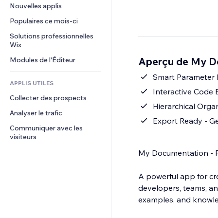
Conversion
Solutions d'entreposage
Nouvelles applis
PDF
Effets sur images
Chat
Dropshipping
Partage de fichiers
Populaires ce mois‑ci
Boutons et menus
Commentaires
Tarifs et abonnement
Actualités
Bannières et badges
Solutions professionnelles 
Téléphone
Financement participatif
Wix
Services de contenu
Calculateurs
Communauté
Alimentation et boissons
Aperçu de My D
Modules de l'Éditeur
Effets de texte
Rechercher
Avis et commentaires
Météo
Smart Parameter P
CRM
APPLIS UTILES
Graphiques et tableaux
Interactive Code 
Collecter des prospects
Hierarchical Organ
Analyser le trafic
Export Ready - Ge
Communiquer avec les 
visiteurs
My Documentation - 
A powerful app for cre
developers, teams, a
examples, and knowl