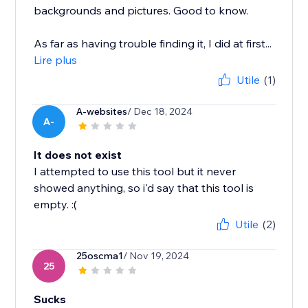
backgrounds and pictures. Good to know.
As far as having trouble finding it, I did at first...
Lire plus
Utile
(1)
A-websites
/ Dec 18, 2024
A-
It does not exist
I attempted to use this tool but it never
showed anything, so i'd say that this tool is
empty. :(
Utile
(2)
25oscma1
/ Nov 19, 2024
25
Sucks