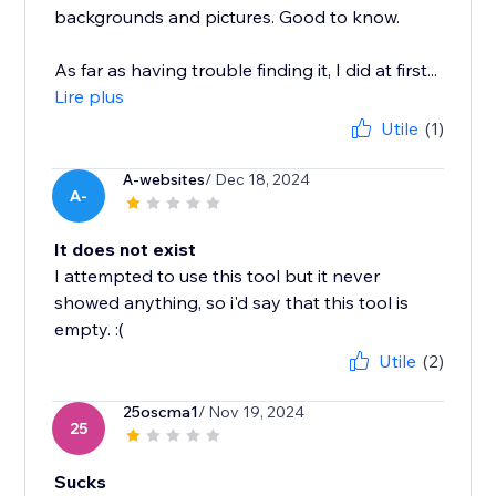
backgrounds and pictures. Good to know.
As far as having trouble finding it, I did at first...
Lire plus
Utile
(1)
A-websites
/ Dec 18, 2024
A-
It does not exist
I attempted to use this tool but it never
showed anything, so i'd say that this tool is
empty. :(
Utile
(2)
25oscma1
/ Nov 19, 2024
25
Sucks