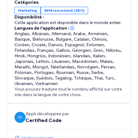
Catégories
Marketing
Référencement (SEO)
Disponibilité :
Cette application est disponible dans le monde entier.
Langues de l'application :
Anglais
,
Albanais
,
Allemand
,
Arabe
,
Arménien
,
Basque
,
Biélorusse
,
Bulgare
,
Catalan
,
Chinois
,
Coréen
,
Croate
,
Danois
,
Espagnol
,
Estonien
,
Finlandais
,
Français
,
Gallois
,
Géorgien
,
Grec
,
Hébreu
,
Hindi
,
Hongrois
,
Indonésien
,
Islandais
,
Italien
,
Japonais
,
Letton
,
Lituanien
,
Macédonien
,
Malais
,
Marathi
,
Mongol
,
Néerlandais
,
Norvégien
,
Persan
,
Polonais
,
Portugais
,
Roumain
,
Russe
,
Serbe
,
Slovaque
,
Suédois
,
Tagalog
,
Tchèque
,
Thaï
,
Turc
,
Ukrainien
,
Vietnamien
Vous pouvez traduire tout le contenu affiché sur votre
site dans la langue de votre choix.
Appli développée par
CC
Certified Code