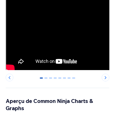
0
1
2
3
4
5
6
7
Aperçu de Common Ninja Charts &
Graphs