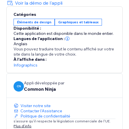
amusants et bien plus encore, l’application Charts
Voir la démo de l'appli
vous aide à partager des informations qui sont
Catégories
esthétiques, faciles à comprendre et captivantes pour
Éléments de design
Graphiques et tableaux
vos visiteurs.
Disponibilité :
Cette application est disponible dans le monde entier.
Langues de l'application :
Anglais
Vous pouvez traduire tout le contenu affiché sur votre
site dans la langue de votre choix.
À l'affiche dans :
Infographics
Appli développée par
CN
Common Ninja
Visiter notre site
Contacter l'Assistance
Politique de confidentialité
s'assure qu'il respecte la législation commerciale de l'UE.
Plus d'info