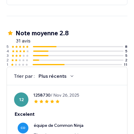
Note moyenne 2.8
31 avis
5
8
4
5
3
5
2
2
1
11
Trier par :
Plus récents
1258730
/ Nov 26, 2025
12
Excelent
équipe de Common Ninja
CO