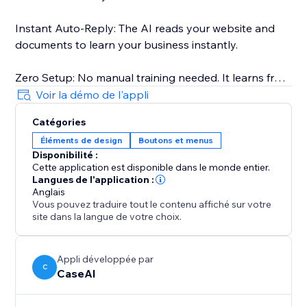
Instant Auto-Reply: The AI reads your website and
documents to learn your business instantly.
Zero Setup: No manual training needed. It learns from
your existing content.
Voir la démo de l'appli
Catégories
Human Handoff: The AI handles FAQs, but alerts you
Éléments de design
Boutons et menus
instantly when a human manager is needed.
Disponibilité :
Cette application est disponible dans le monde entier.
Sleep Soundly: Never miss a lead while you are busy
Langues de l'application :
or sleeping.
Anglais
Vous pouvez traduire tout le contenu affiché sur votre
site dans la langue de votre choix.
Appli développée par
C
CaseAI