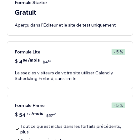
Formule Starter
Gratuit
Aperçu dans l'Éditeur et le site de test uniquement
Formule Lite
- 5 %
/mois
$
4
56
80
$
4
Laissez les visiteurs de votre site utiliser Calendly
Scheduling Embed, sans limite
Formule Prime
- 5 %
/mois
$
54
72
60
$
57
Tout ce qui est inclus dans les forfaits précédents,
plus :