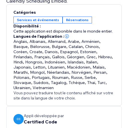
Calendly Scheduling Embed.
Catégories
Services et événements
Réservations
Disponibilité :
Cette application est disponible dans le monde entier.
Langues de l'application :
Anglais
,
Albanais
,
Allemand
,
Arabe
,
Arménien
,
Basque
,
Biélorusse
,
Bulgare
,
Catalan
,
Chinois
,
Coréen
,
Croate
,
Danois
,
Espagnol
,
Estonien
,
Finlandais
,
Français
,
Gallois
,
Géorgien
,
Grec
,
Hébreu
,
Hindi
,
Hongrois
,
Indonésien
,
Islandais
,
Italien
,
Japonais
,
Letton
,
Lituanien
,
Macédonien
,
Malais
,
Marathi
,
Mongol
,
Néerlandais
,
Norvégien
,
Persan
,
Polonais
,
Portugais
,
Roumain
,
Russe
,
Serbe
,
Slovaque
,
Suédois
,
Tagalog
,
Tchèque
,
Thaï
,
Turc
,
Ukrainien
,
Vietnamien
Vous pouvez traduire tout le contenu affiché sur votre
site dans la langue de votre choix.
Appli développée par
CC
Certified Code