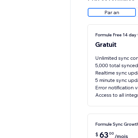
Par an
Formule Free 14 day t
Gratuit
Unlimited sync con
5,000 total synced
Realtime sync upda
5 minute sync upda
Error notification v
Access to all integ
Formule Sync Growt
63
00
$
/mois