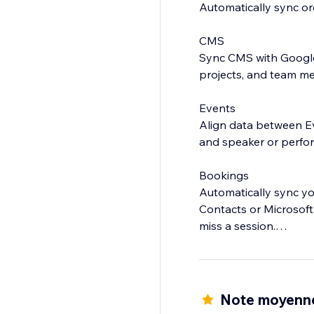
Automatically sync or
CMS
Sync CMS with Google 
projects, and team m
Events
Align data between Ev
and speaker or perform
Bookings
Automatically sync yo
Contacts or Microsoft
miss a session.
Contacts
Sync your Contacts wi
Note moyenn
Have questions?