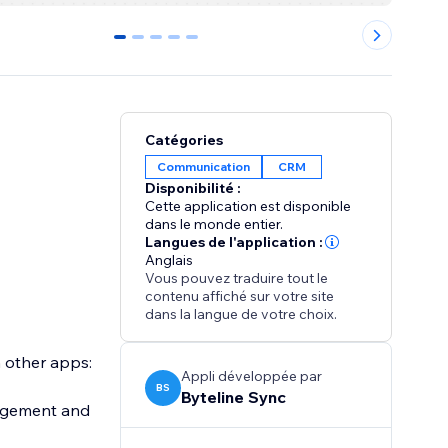
0
1
2
3
4
Catégories
Communication
CRM
Disponibilité :
Cette application est disponible
dans le monde entier.
Langues de l'application :
Anglais
Vous pouvez traduire tout le
contenu affiché sur votre site
dans la langue de votre choix.
h other apps:
Appli développée par
BS
Byteline Sync
nagement and