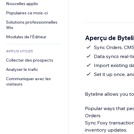
Conversion
Solutions d'entreposage
Nouvelles applis
PDF
Effets sur images
Chat
Dropshipping
Partage de fichiers
Populaires ce mois‑ci
Boutons et menus
Commentaires
Tarifs et abonnement
Actualités
Bannières et badges
Solutions professionnelles 
Téléphone
Financement participatif
Wix
Services de contenu
Calculateurs
Communauté
Alimentation et boissons
Aperçu de Bytel
Modules de l'Éditeur
Effets de texte
Rechercher
Avis et commentaires
Météo
Sync Orders, CMS
CRM
APPLIS UTILES
Graphiques et tableaux
Data syncs real-ti
Collecter des prospects
Import existing d
Analyser le trafic
Set it up once, a
Communiquer avec les 
visiteurs
Byteline allows you t
Popular ways that peo
Orders
Sync Foxy transaction
inventory updates.