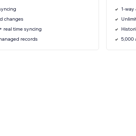
syncing
1-way 
rd changes
Unlimi
+ real time syncing
Histor
 managed records
5,000 