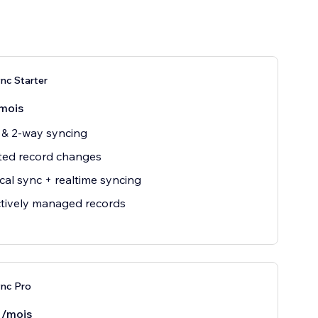
nc Starter
mois
 & 2-way syncing
ted record changes
ical sync + realtime syncing
tively managed records
ync Pro
/mois