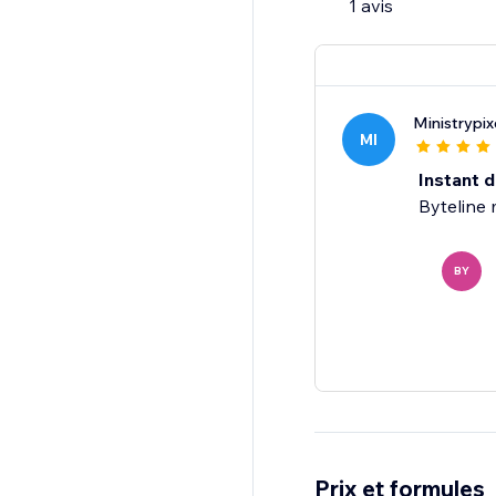
1 avis
Feel free to send us a
Ministrypix
MI
Instant 
Byteline 
BY
Prix et formules