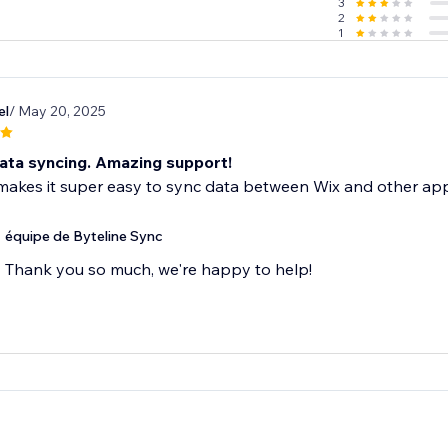
3
 message from the bottom right chat icon of the Byteline web
2
1
el
/ May 20, 2025
data syncing. Amazing support!
makes it super easy to sync data between Wix and other app
équipe de Byteline Sync
Thank you so much, we're happy to help!