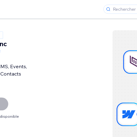
ync
c
CMS, Events,
 Contacts
 disponible