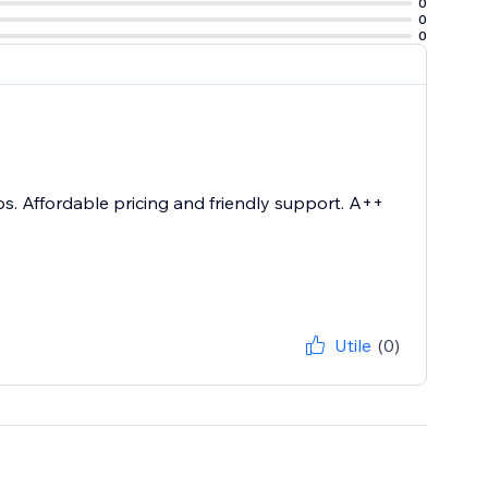
0
site or console.
0
0
s. Affordable pricing and friendly support. A++
Utile
(0)