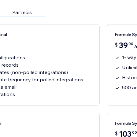
Par mois
rial
Formule Sy
39
00
$
/
1- way
figurations
 records
Unlimi
tes (non-polled integrations)
Histor
te frequency for polled integrations
ia email
500 ac
rations
h
Formule S
103
00
$