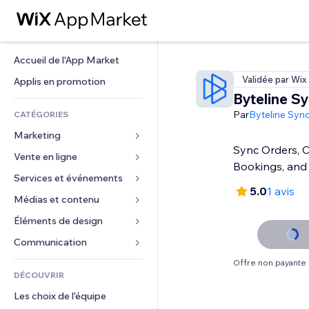
Accueil de l'App Market
Validée par Wix
Applis en promotion
Byteline S
Par
Byteline Syn
CATÉGORIES
Marketing
Sync Orders, 
Vente en ligne
Publicités
Bookings, and
Mobile
Services et événements
Applis pour les boutiques
5.0
1 avis
Données analytiques
Expédition et livraison
Médias et contenu
Hôtels
Réseaux sociaux
Boutons Vente
Événements
Éléments de design
Galerie
Référencement (SEO)
Cours en ligne
Restaurants
Musique
Cartes et navigation
Communication 
Engagement
Impression à la demande
Immobilier
Podcasts
Confidentialité
Formulaires
Offre non payante
Classement de sites
Comptabilité
DÉCOUVRIR
Réservations
Photographie
Horloge
Blog
E-mail
Coupons et fidélisation
Les choix de l'équipe
Vidéo
Modèles de pages
Sondages