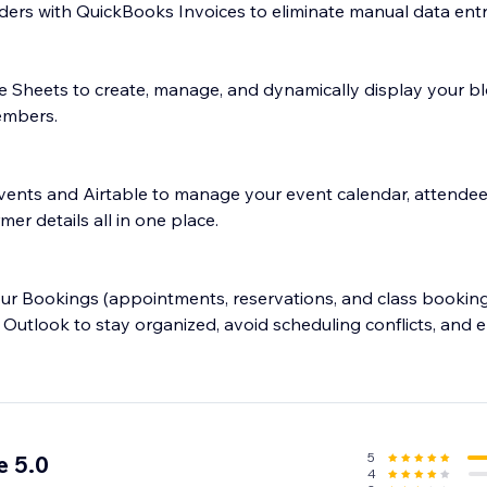
ders with QuickBooks Invoices to eliminate manual data entr
Sheets to create, manage, and dynamically display your blo
embers.
ents and Airtable to manage your event calendar, attendee 
er details all in one place.
ur Bookings (appointments, reservations, and class bookin
 Outlook to stay organized, avoid scheduling conflicts, and 
th Notion to keep customer information up-to-date and cent
5
e 5.0
4