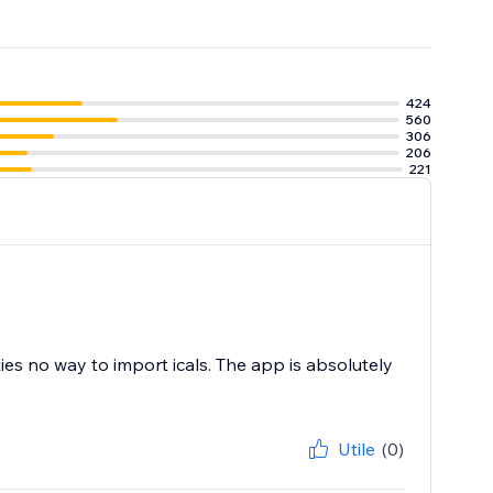
 avec l'appli
424
560
306
206
221
es no way to import icals. The app is absolutely
Utile
(0)