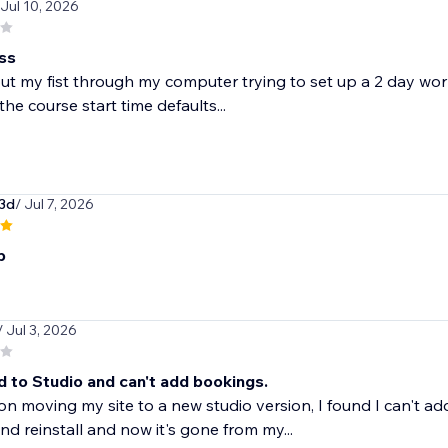
 Jul 10, 2026
ass
put my fist through my computer trying to set up a 2 day wor
the course start time defaults...
3d
/ Jul 7, 2026
p
/ Jul 3, 2026
 to Studio and can't add bookings.
n moving my site to a new studio version, I found I can't ad
d reinstall and now it's gone from my...