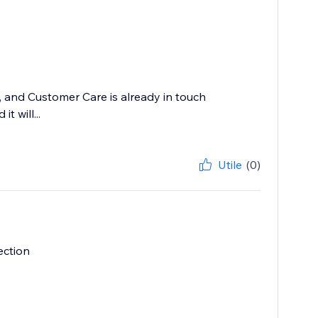
ue, and Customer Care is already in touch
t will...
Utile
(0)
ection