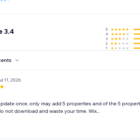
érez votre agenda, vos réservations, vos clients et vos ventes
5
e 3.4
4
3
2
1
cents
ul 11, 2026
update once, only may add 5 properties and of the 5 properti
do not download and waste your time. Wix...