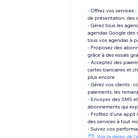
- Offrez vos services 
de présentation, des 
- Gérez tous les agend
agendas Google des me
tous vos agendas à pa
- Proposez des abonne
grâce à des essais gr
- Acceptez des paiemen
cartes bancaires et c
plus encore
- Gérez vos clients : c
paiements, les remarq
- Envoyez des SMS et d
abonnements qui expi
- Profitez d'une appli
des services à tout m
- Suivez vos performa
votre équipe et la par
Voir la démo de l'