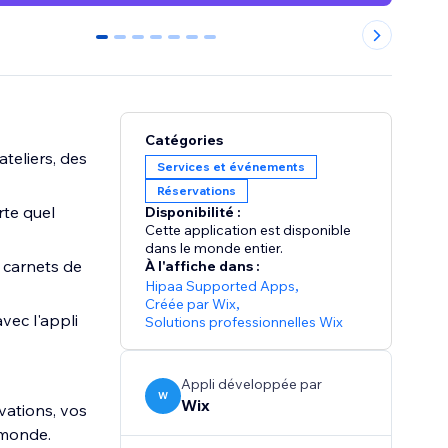
0
1
2
3
4
5
6
Catégories
teliers, des
Services et événements
Réservations
rte quel
Disponibilité :
Cette application est disponible
dans le monde entier.
 carnets de
À l'affiche dans :
Hipaa Supported Apps
,
Créée par Wix
,
vec l'appli
Solutions professionnelles Wix
Appli développée par
W
Wix
vations, vos
 monde.