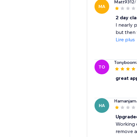
Matt9312
/
MA
2 day cl
I nearly 
but then 
Lire plus
Tonyboom
TO
great ap
Hamanjam
HA
Upgraded
Working o
remove an