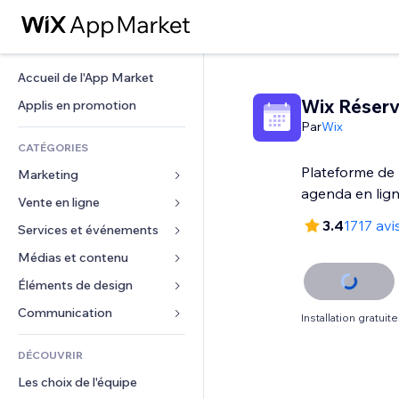
Accueil de l'App Market
Wix Réserv
Applis en promotion
Par
Wix
CATÉGORIES
Plateforme de 
Marketing
agenda en lig
Vente en ligne
Publicités
3.4
1717 avi
Mobile
Services et événements
Applis pour les boutiques
Données analytiques
Expédition et livraison
Médias et contenu
Hôtels
Réseaux sociaux
Boutons Vente
Événements
Éléments de design
Galerie
Référencement (SEO)
Cours en ligne
Restaurants
Musique
Cartes et navigation
Communication 
Installation gratuite
Engagement
Impression à la demande
Immobilier
Podcasts
Confidentialité
Formulaires
Classement de sites
Comptabilité
DÉCOUVRIR
Réservations
Photographie
Horloge
Blog
E-mail
Coupons et fidélisation
Les choix de l'équipe
Vidéo
Modèles de pages
Sondages