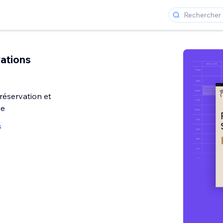
ations
réservation et
ne
s