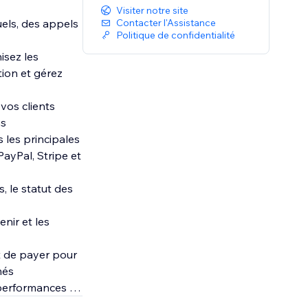
Visiter notre site
uels, des appels
Contacter l'Assistance
Politique de confidentialité
isez les
ion et gérez
vos clients
ns
 les principales
ayPal, Stripe et
, le statut des
nir et les
et de payer pour
més
 performances de