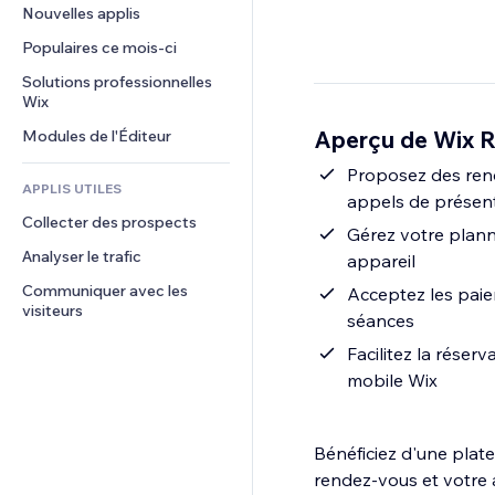
Conversion
Solutions d'entreposage
Nouvelles applis
PDF
Effets sur images
Chat
Dropshipping
Partage de fichiers
Populaires ce mois‑ci
Boutons et menus
Commentaires
Tarifs et abonnement
Actualités
Bannières et badges
Solutions professionnelles 
Téléphone
Financement participatif
Wix
Services de contenu
Calculateurs
Communauté
Alimentation et boissons
Aperçu de Wix R
Modules de l'Éditeur
Effets de texte
Rechercher
Avis et commentaires
Météo
Proposez des rend
CRM
APPLIS UTILES
appels de présent
Graphiques et tableaux
Collecter des prospects
Gérez votre plann
Analyser le trafic
appareil
Communiquer avec les 
Acceptez les paie
visiteurs
séances
Facilitez la réser
mobile Wix
Bénéficiez d'une plat
rendez-vous et votre a