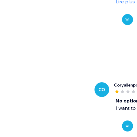
Lire plus
WI
Coryallenp
CO
No optio
I want to
WI