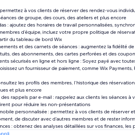
: permettez à vos clients de réserver des rendez-vous individ
séances de groupe, des cours, des ateliers et plus encore
as : ajoutez des horaires de travail personnalisées, synchron
mbres d'équipe, incluez votre propre politique de réservat
rtir du tableau de bord Wix
ments et des carnets de séances : augmentez la fidélité de 
atuits, des abonnements, des cartes perforées et des coupo
ts sécurisés en ligne et hors ligne : Soyez payé avec toutes
hoisissez un fournisseur de paiement, comme Wix Payments, P
onsultez les profils des membres, l'historique des réservations
ues et plus encore
es rappels par e‑mail : rappelez aux clients les séances à ve
rent pour réduire les non‑présentations
 mobile personnalisée : permettez à vos clients de réserver 
oment, de discuter avec d'autres membres et de rester infor
nces : obtenez des analyses détaillées sur vos finances, les
ticipation de vos clients
appli