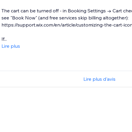
The cart can be turned off - in Booking Settings → Cart chec
see "Book Now" (and free services skip billing altogether):
https://support.wix.com/en/article/customizing-the-cart-icon
If...
Lire plus
Lire plus d'avis