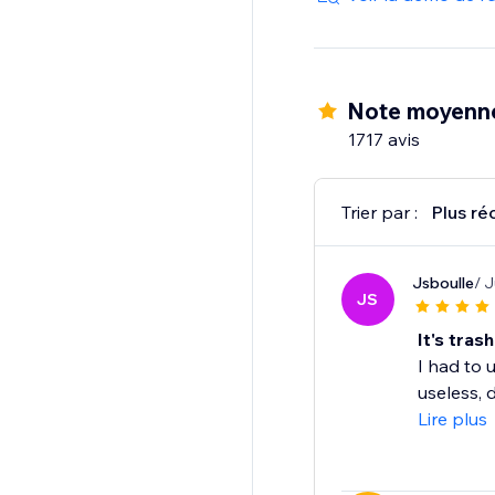
- Gérez sur mobile : g
mobile Wix
Note moyenn
1717 avis
Trier par :
Plus ré
Jsboulle
/ J
JS
It's trash
I had to 
useless, 
Lire plus