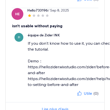
Hello733196
/ Sep 8, 2025
HE
isn’t usable without paying
équipe de Zider INK
ZI
If you don't know how to use it, you can che
the tutorial.
Demo：
https://hellozider.wixstudio.com/zider/before
and-after
https://hellozider.wixstudio.com/zider/help/
Utile
(0)
Lire plus d'avis