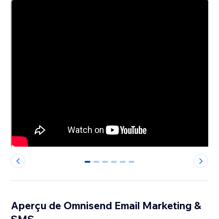
0
1
2
3
4
5
Aperçu de Omnisend Email Marketing &