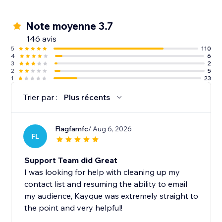
✓ Atteignez jusqu'à 250 contacts
✓ 500 e-mails par mois
Note moyenne 3.7
✓ 1 $ de crédit SMS (jusqu'à 60 SMS)
146 avis
5
110
4
6
Remarque : nous ne prenons pas en charge les
3
2
ensembles de séances pour le moment.
2
5
1
23
Trier par :
Plus récents
Flagfamfc
/ Aug 6, 2026
FL
Support Team did Great
I was looking for help with cleaning up my
contact list and resuming the ability to email
my audience, Kayque was extremely straight to
the point and very helpful!