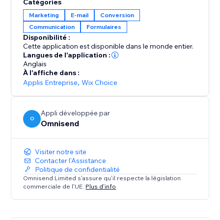
Catégories
conçus par des designers
Marketing
E-mail
Conversion
✓ Importation de contacts depuis votre compte Wix
Communication
Formulaires
✓ Contrôle de l'heure d'envoi et des délais
Disponibilité :
✓ Numéro dédié pour les SMS
Cette application est disponible dans le monde entier.
Langues de l'application :
Anglais
4. Développez votre liste d'abonnés avec les
À l'affiche dans :
formulaires
Applis Entreprise
,
Wix Choice
✓ Collectez des abonnés avec des outils comme les
pop-ups, la roue de la fortune et la boîte d'inscription
Appli développée par
O
Omnisend
✓ Affichez les formulaires d'inscription à différents
moments du parcours utilisateur
✓ Profitez de modèles professionnels et conformes
Visiter notre site
aux exigences en matière de consentement marketing
Contacter l'Assistance
Politique de confidentialité
Omnisend Limited s'assure qu'il respecte la législation
5. Accédez gratuitement aux fonctionnalités
commerciale de l'UE.
Plus d'info
d'Omnisend et boostez au fur et à mesure de vos
besoins