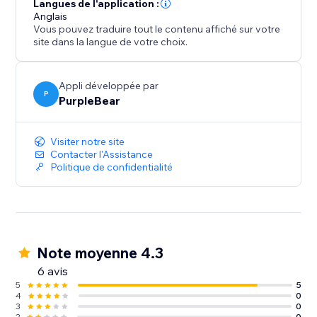
Langues de l'application :
Anglais
Engagez vos clients, renforcez la crédibilité de votre
Vous pouvez traduire tout le contenu affiché sur votre
marque et stimulez vos performances de vente avec
site dans la langue de votre choix.
cette application essentielle.
Installez dès maintenant pour mettre en avant des
avis impactants et élever le succès de votre boutique.
Appli développée par
P
PurpleBear
Visiter notre site
Contacter l'Assistance
Politique de confidentialité
Note moyenne 4.3
6 avis
5
5
4
0
3
0
2
0