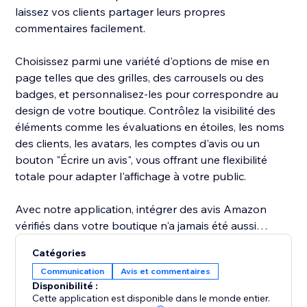
laissez vos clients partager leurs propres
commentaires facilement.
Choisissez parmi une variété d'options de mise en
page telles que des grilles, des carrousels ou des
badges, et personnalisez-les pour correspondre au
design de votre boutique. Contrôlez la visibilité des
éléments comme les évaluations en étoiles, les noms
des clients, les avatars, les comptes d'avis ou un
bouton "Écrire un avis", vous offrant une flexibilité
totale pour adapter l'affichage à votre public.
Avec notre application, intégrer des avis Amazon
vérifiés dans votre boutique n'a jamais été aussi
simple. Profitez de nombreuses options de
Catégories
personnalisation, de mises en page dynamiques et de
Communication
Avis et commentaires
designs attrayants qui aident à faire ressortir vos avis
Disponibilité :
et à convertir les visiteurs en acheteurs.
Cette application est disponible dans le monde entier.