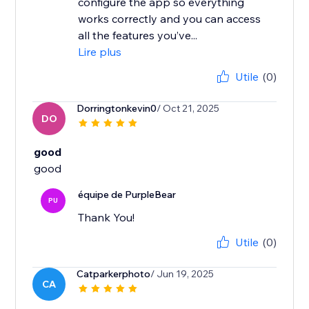
configure the app so everything
works correctly and you can access
all the features you’ve...
Lire plus
Utile
(0)
Dorringtonkevin0
/ Oct 21, 2025
DO
good
good
équipe de PurpleBear
PU
Thank You!
Utile
(0)
Catparkerphoto
/ Jun 19, 2025
CA