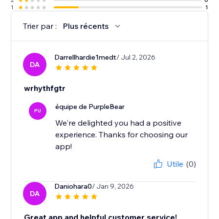
1
1
Trier par :
Plus récents
Darrellhardie1medt
/ Jul 2, 2026
DA
wrhythfgtr
équipe de PurpleBear
PU
We're delighted you had a positive
experience. Thanks for choosing our
app!
Utile
(0)
Daniohara0
/ Jan 9, 2026
DA
Great app and helpful customer service!